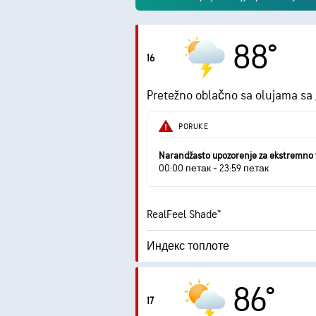
88°
16
Pretežno oblačno sa olujama sa
PORUKE
Narandžasto upozorenje za ekstremno 
00:00 петак - 23:59 петак
RealFeel Shade™
Индекс топлоте
2.0
Maksimalni indeks UV zračenja
86°
17
Udari vetra