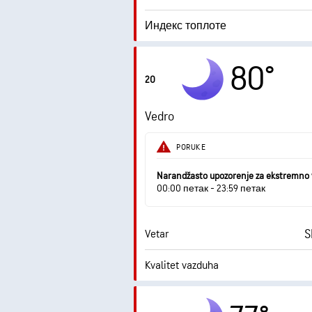
Индекс топлоте
0.9
Maksimalni indeks UV zračenja
80°
20
Udari vetra
Vedro
Vlažnost
PORUKE
Tačka rose
Narandžasto upozorenje za ekstremno 
00:00 петак - 23:59 петак
S
Vetar
Kvalitet vazduha
Tačka rose