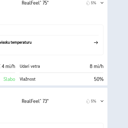
10 mi
Vidljivost
RealFeel® 75°
5%
(Tamno)
30000 ft
Izuzetno oblačno
2%
visoku temperaturu
Z 4 mi/h
8 mi/h
Udari vetra
Slabo
50%
Vlažnost
Oblačno
57° F
10 mi
Vidljivost
RealFeel® 73°
5%
(Tamno)
30000 ft
Izuzetno oblačno
2%