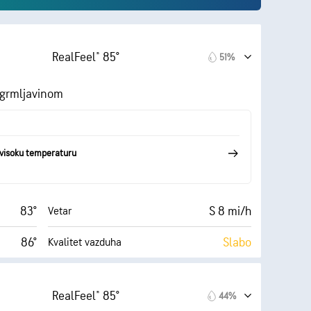
RealFeel® 85°
51%
 grmljavinom
visoku temperaturu
83°
S 8 mi/h
Vetar
86°
Slabo
Kvalitet vazduha
AccuLumen Brightness Index™
 (Nisko)
70%
Oblačno
RealFeel® 85°
44%
20 mi/h