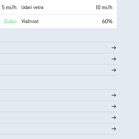
 5 mi/h
10 mi/h
Udari vetra
Slabo
60%
Vlažnost
Oblačno
57° F
10 mi
Vidljivost
(Tamno)
30000 ft
Izuzetno oblačno
1%