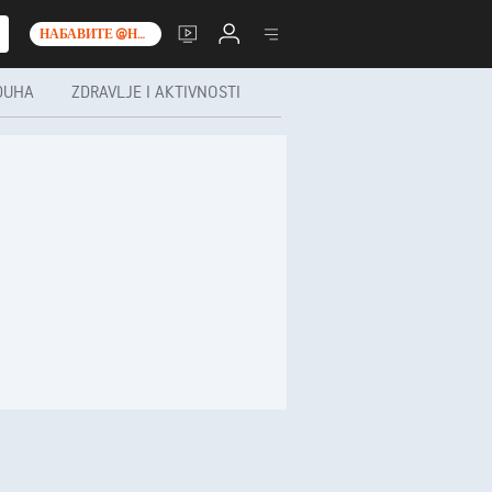
НАБАВИТЕ @НО__Т_0_
DUHA
ZDRAVLJE I AKTIVNOSTI