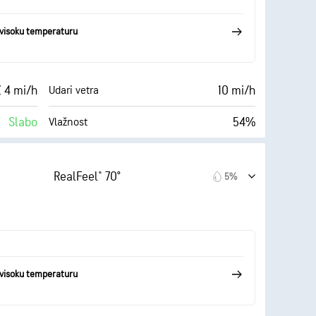
visoku temperaturu
 4 mi/h
10 mi/h
Udari vetra
Slabo
54%
Vlažnost
Oblačno
57° F
10 mi
Vidljivost
RealFeel® 70°
5%
(Tamno)
30000 ft
Izuzetno oblačno
2%
visoku temperaturu