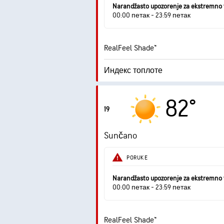
Tačka rose
Narandžasto upozorenje za ekstremno 
00:00 петак - 23:59 петак
9
RealFeel Shade™
Индекс топлоте
1.9
Maksimalni indeks UV zračenja
82°
19
Udari vetra
Sunčano
Vlažnost
PORUKE
Tačka rose
Narandžasto upozorenje za ekstremno 
00:00 петак - 23:59 петак
RealFeel Shade™