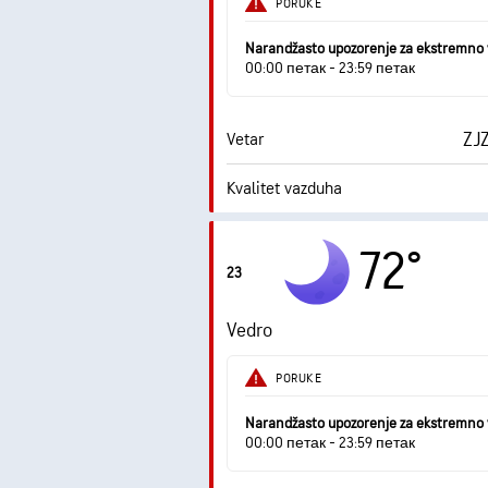
PORUKE
Narandžasto upozorenje za ekstremno 
00:00 петак - 23:59 петак
ZJZ
Vetar
Kvalitet vazduha
Tačka rose
72°
23
0 
AccuLumen Brightness Index™
Vedro
PORUKE
Narandžasto upozorenje za ekstremno 
00:00 петак - 23:59 петак