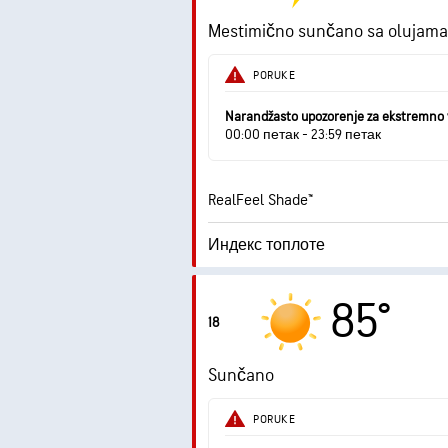
Mestimično sunčano sa olujama
Vlažnost
PORUKE
Tačka rose
Narandžasto upozorenje za ekstremno 
6 (
00:00 петак - 23:59 петак
RealFeel Shade™
Индекс топлоте
Maksimalni indeks UV
85°
zračenja
(Um
18
Udari vetra
Sunčano
Vlažnost
PORUKE