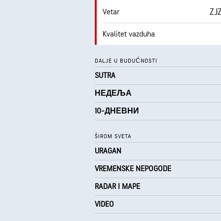
ZJZ
Vetar
Kvalitet vazduha
Tačka rose
DALJE U BUDUĆNOSTI
SUTRA
0 
AccuLumen Brightness Index™
НЕДЕЉА
10-ДНЕВНИ
ŠIROM SVETA
URAGAN
VREMENSKE NEPOGODE
RADAR I MAPE
VIDEO