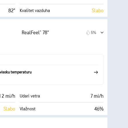
82°
Slabo
Kvalitet vazduha
 (Nisko)
7 (Svetlo)
AccuLumen Brightness Index™
RealFeel® 78°
5%
10 mi/h
3%
Oblačno
40%
10 mi
Vidljivost
56° F
30000 ft
Izuzetno oblačno
visoku temperaturu
I 2 mi/h
7 mi/h
Udari vetra
Slabo
46%
Vlažnost
Oblačno
57° F