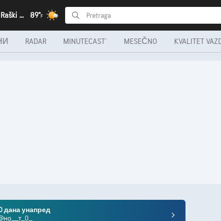
Novi Pazar, Raški okrug
89°
F
НИ
RADAR
MINUTECAST®
MESEČNO
KVALITET VAZ
10 дана унапред
 @но__т_0_