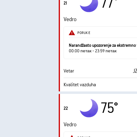
77°
21
0 
AccuLumen Brightness Index™
Vedro
PORUKE
Narandžasto upozorenje za ekstremno 
00:00 петак - 23:59 петак
J
Vetar
Kvalitet vazduha
Tačka rose
75°
22
0 
AccuLumen Brightness Index™
Vedro