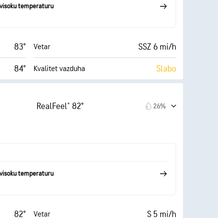
55° F
visoku temperaturu
30000 ft
Izuzetno oblačno
 (Veoma
83°
SSZ 6 mi/h
Vetar
84°
Slabo
Kvalitet vazduha
9 (Veoma
AccuLumen Brightness
 (Nisko)
Index™
svetlo)
RealFeel® 82°
26%
16 mi/h
6%
Oblačno
35%
10 mi
Vidljivost
55° F
30000 ft
Izuzetno oblačno
visoku temperaturu
82°
S 5 mi/h
Vetar