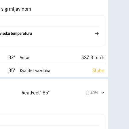
0.01 инча
Kiša
 s grmljavinom
33%
6 mi
Vidljivost
55° F
7000 ft
Izuzetno oblačno
visoku temperaturu
Srednji)
82°
SSZ 8 mi/h
Vetar
85°
Slabo
Kvalitet vazduha
AccuLumen Brightness
svetlo)
3.0
Index™
ereno)
RealFeel® 85°
40%
8%
Oblačno
20 mi/h
0.01 инча
Kiša
34%
10 mi
Vidljivost