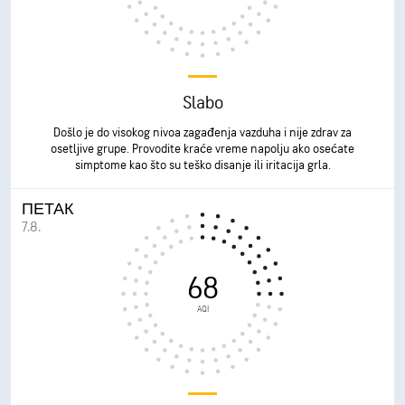
Slabo
Došlo je do visokog nivoa zagađenja vazduha i nije zdrav za
osetljive grupe. Provodite kraće vreme napolju ako osećate
simptome kao što su teško disanje ili iritacija grla.
ПЕТАК
7.8.
68
AQI