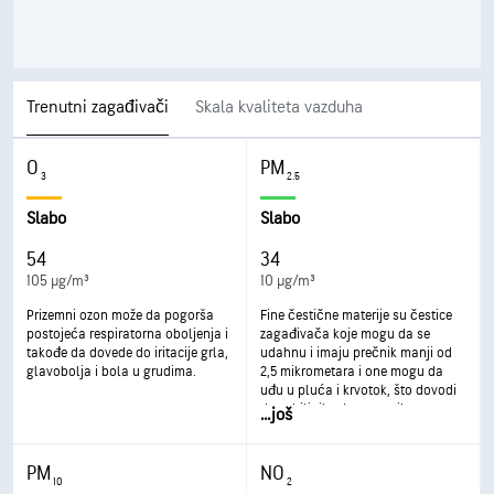
Trenutni zagađivači
Skala kvaliteta vazduha
O
PM
3
2.5
Slabo
Slabo
54
34
105 µg/m³
10 µg/m³
Prizemni ozon može da pogorša
Fine čestične materije su čestice
postojeća respiratorna oboljenja i
zagađivača koje mogu da se
takođe da dovede do iritacije grla,
udahnu i imaju prečnik manji od
glavobolja i bola u grudima.
2,5 mikrometara i one mogu da
uđu u pluća i krvotok, što dovodi
do ozbiljnih zdravstvenih
...
još
problema. Najozbiljniji uticaji su
na pluća i srce. Izlaganje može
dovesti do kašlja ili teškoća u
PM
NO
disanju, pogoršanja astme, a
10
2