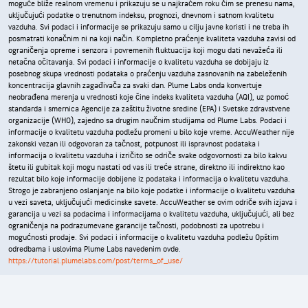
moguće bliže realnom vremenu i prikazuju se u najkraćem roku čim se prenesu nama,
uključujući podatke o trenutnom indeksu, prognozi, dnevnom i satnom kvalitetu
vazduha. Svi podaci i informacije se prikazuju samo u cilju javne koristi i ne treba ih
posmatrati konačnim ni na koji način. Kompletno praćenje kvaliteta vazduha zavisi od
ograničenja opreme i senzora i povremenih fluktuacija koji mogu dati nevažeća ili
netačna očitavanja. Svi podaci i informacije o kvalitetu vazduha se dobijaju iz
posebnog skupa vrednosti podataka o praćenju vazduha zasnovanih na zabeleženih
koncentracija glavnih zagađivača za svaki dan. Plume Labs onda konvertuje
neobrađena merenja u vrednosti koje čine indeks kvaliteta vazduha (AQI), uz pomoć
standarda i smernica Agencije za zaštitu životne sredine (EPA) i Svetske zdravstvene
organizacije (WHO), zajedno sa drugim naučnim studijama od Plume Labs. Podaci i
informacije o kvalitetu vazduha podležu promeni u bilo koje vreme. AccuWeather nije
zakonski vezan ili odgovoran za tačnost, potpunost ili ispravnost podataka i
informacija o kvalitetu vazduha i izričito se odriče svake odgovornosti za bilo kakvu
štetu ili gubitak koji mogu nastati od vas ili treće strane, direktno ili indirektno kao
rezultat bilo koje informacije dobijene iz podataka i informacija o kvalitetu vazduha.
Strogo je zabranjeno oslanjanje na bilo koje podatke i informacije o kvalitetu vazduha
u vezi saveta, uključujući medicinske savete. AccuWeather se ovim odriče svih izjava i
garancija u vezi sa podacima i informacijama o kvalitetu vazduha, uključujući, ali bez
ograničenja na podrazumevane garancije tačnosti, podobnosti za upotrebu i
mogućnosti prodaje. Svi podaci i informacije o kvalitetu vazduha podležu Opštim
odredbama i uslovima Plume Labs navedenim ovde.
https://tutorial.plumelabs.com/post/terms_of_use/