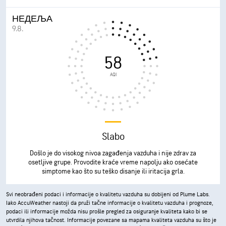
НЕДЕЉА
9.8.
58
AQI
Slabo
Došlo je do visokog nivoa zagađenja vazduha i nije zdrav za
osetljive grupe. Provodite kraće vreme napolju ako osećate
simptome kao što su teško disanje ili iritacija grla.
Svi neobrađeni podaci i informacije o kvalitetu vazduha su dobijeni od Plume Labs.
Iako AccuWeather nastoji da pruži tačne informacije o kvalitetu vazduha i prognoze,
podaci ili informacije možda nisu prošle pregled za osiguranje kvaliteta kako bi se
utvrdila njihova tačnost. Informacije povezane sa mapama kvaliteta vazduha su što je