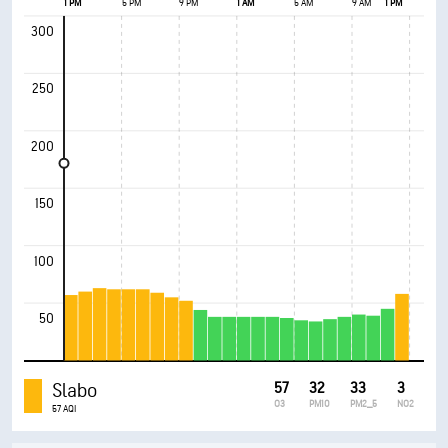
1 PM
5 PM
9 PM
1 AM
5 AM
9 AM
1 PM
300
250
200
150
100
50
Slabo
57
32
33
3
O3
PM10
PM2_5
NO2
57 AQI