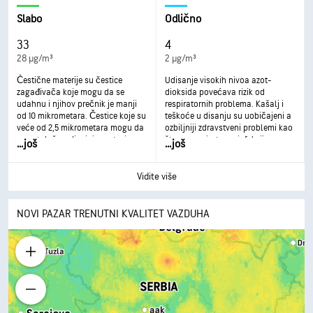
može se razviti i hronično
respiratorno oboljenje.
Slabo
Odlično
33
4
28 µg/m³
2 µg/m³
Čestične materije su čestice
Udisanje visokih nivoa azot-
zagađivača koje mogu da se
dioksida povećava rizik od
udahnu i njihov prečnik je manji
respiratornih problema. Kašalj i
od 10 mikrometara. Čestice koje su
teškoće u disanju su uobičajeni a
veće od 2,5 mikrometara mogu da
ozbiljniji zdravstveni problemi kao
se natalože u disajnim putevima,
što su respiratorne infekcije mogu
...
još
...
još
što dovodi do zdravstvenih
se javiti tokom dužeg izlaganja.
problema. Izlaganje može dovesti
do iritacije očiju i grla, kašlja ili
Vidite više
teškoća u disanju, kao i do
pogoršanja astme. Učestalije i
veće izlaganje može dovesti do
NOVI PAZAR TRENUTNI KVALITET VAZDUHA
ozbiljnijih zdravstvenih efekata.