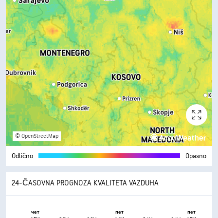
© OpenStreetMap
Odlično
Opasno
24-ČASOVNA PROGNOZA KVALITETA VAZDUHA
чет
пет
пет