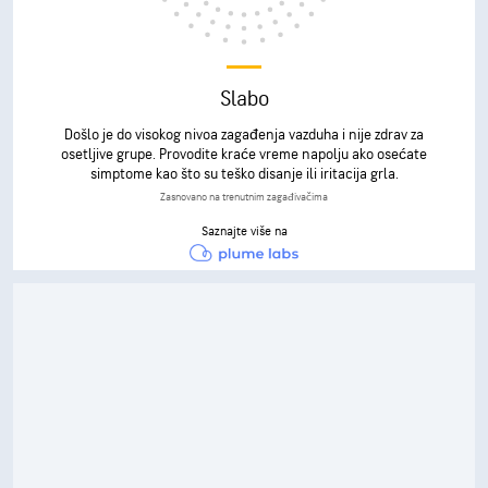
Slabo
Došlo je do visokog nivoa zagađenja vazduha i nije zdrav za
osetljive grupe. Provodite kraće vreme napolju ako osećate
simptome kao što su teško disanje ili iritacija grla.
Zasnovano na trenutnim zagađivačima
Saznajte više na