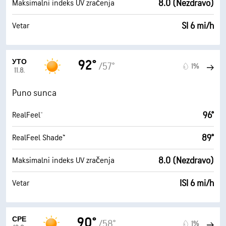
8.0 (Nezdravo)
Maksimalni indeks UV zračenja
SI 6 mi/h
Vetar
УТО
92°
/57°
1%
11.8.
Puno sunca
96°
RealFeel®
89°
RealFeel Shade™
8.0 (Nezdravo)
Maksimalni indeks UV zračenja
ISI 6 mi/h
Vetar
СРЕ
90°
/58°
1%