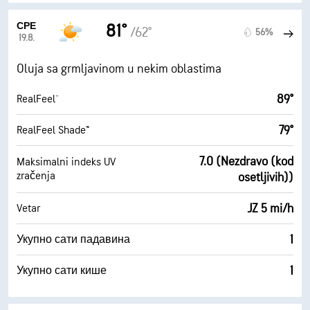
СРЕ
81°
/62°
56%
19.8.
Oluja sa grmljavinom u nekim oblastima
89°
RealFeel®
79°
RealFeel Shade™
7.0 (Nezdravo (kod
Maksimalni indeks UV
zračenja
osetljivih))
JZ 5 mi/h
Vetar
1
Укупно сати падавина
1
Укупно сати кише