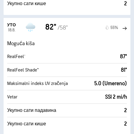
2
Укупно сати кише
УТО
82°
/58°
55%
18.8.
Moguća kiša
87°
RealFeel®
81°
RealFeel Shade™
5.0 (Umereno)
Maksimalni indeks UV zračenja
SSI 2 mi/h
Vetar
2
Укупно сати падавина
2
Укупно сати кише