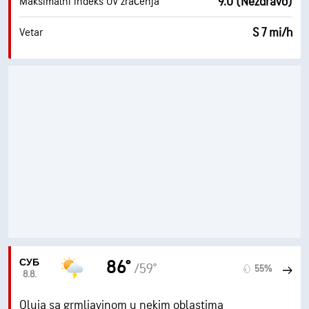
9.0 (Nezdravo)
Maksimalni indeks UV zračenja
S 7 mi/h
Vetar
СУБ
86°
/59°
55%
8.8.
Oluja sa grmljavinom u nekim oblastima