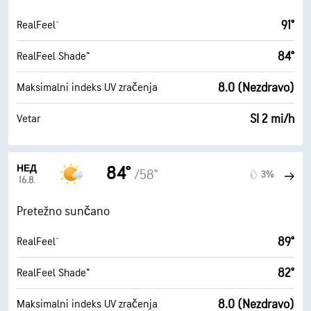
91°
RealFeel®
84°
RealFeel Shade™
8.0 (Nezdravo)
Maksimalni indeks UV zračenja
SI 2 mi/h
Vetar
НЕД
84°
/58°
3%
16.8.
Pretežno sunčano
89°
RealFeel®
82°
RealFeel Shade™
8.0 (Nezdravo)
Maksimalni indeks UV zračenja