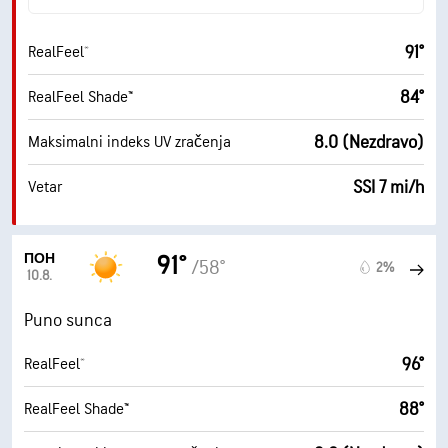
91°
RealFeel®
84°
RealFeel Shade™
8.0 (Nezdravo)
Maksimalni indeks UV zračenja
SSI 7 mi/h
Vetar
ПОН
91°
/58°
2%
10.8.
Puno sunca
96°
RealFeel®
88°
RealFeel Shade™