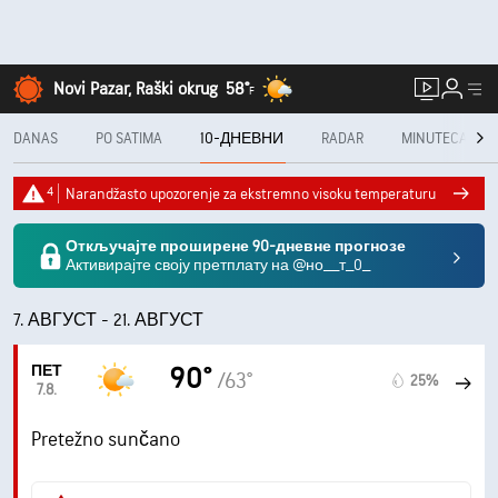
Novi Pazar, Raški okrug
58°
F
DANAS
PO SATIMA
10-ДНЕВНИ
RADAR
MINUTECAST®
4
Narandžasto upozorenje za ekstremno visoku temperaturu
Откључајте проширене 90-дневне прогнозе
Активирајте своју претплату на @но__т_0_
7. АВГУСТ - 21. АВГУСТ
ПЕТ
90°
/63°
25%
7.8.
Pretežno sunčano