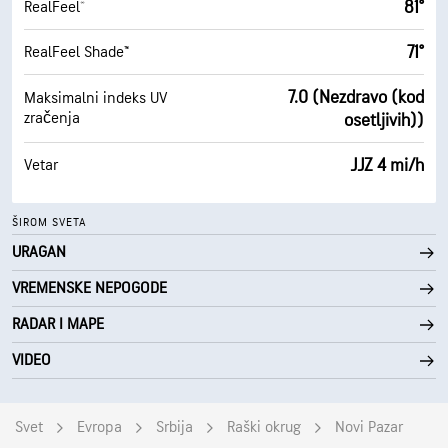
81°
RealFeel®
71°
RealFeel Shade™
7.0 (Nezdravo (kod
Maksimalni indeks UV
zračenja
osetljivih))
JJZ 4 mi/h
Vetar
ŠIROM SVETA
URAGAN
VREMENSKE NEPOGODE
RADAR I MAPE
VIDEO
Svet
Evropa
Srbija
Raški okrug
Novi Pazar