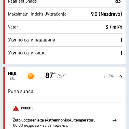
83°
RealFeel Shade™
9.0 (Nezdravo)
Maksimalni indeks UV zračenja
S 7 mi/h
Vetar
1
Укупно сати падавина
1
Укупно сати кише
НЕД
87°
/57°
2%
9.8.
Puno sunca
PORUKE
Žuto upozorenje za ekstremno visoku temperaturu
00:00 недеља - 23:59 недеља