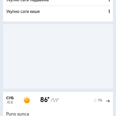
1
Укупно сати падавина
1
Укупно сати кише
СУБ
86°
/59°
1%
15.8.
Puno sunca