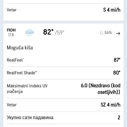
S 4 mi/h
Vetar
ПОН
82°
/59°
56%
17.8.
Moguća kiša
87°
RealFeel®
80°
RealFeel Shade™
6.0 (Nezdravo (kod
Maksimalni indeks UV
zračenja
osetljivih))
SZ 4 mi/h
Vetar
2
Укупно сати падавина