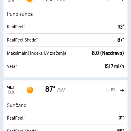
12.8.
Puno sunca
93°
RealFeel®
87°
RealFeel Shade™
8.0 (Nezdravo)
Maksimalni indeks UV zračenja
ISI 7 mi/h
Vetar
ЧЕТ
87°
/59°
1%
13.8.
Sunčano
91°
RealFeel®