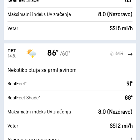
85°
RealFeel Shade™
8.0 (Nezdravo)
Maksimalni indeks UV zračenja
SSI 5 mi/h
Vetar
ПЕТ
86°
/60°
64%
14.8.
Nekoliko oluja sa grmljavinom
91°
RealFeel®
88°
RealFeel Shade™
8.0 (Nezdravo)
Maksimalni indeks UV zračenja
SSI 2 mi/h
Vetar