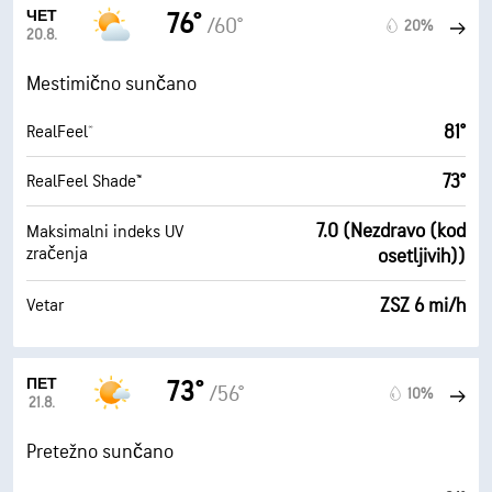
ЧЕТ
76°
/60°
20%
20.8.
Mestimično sunčano
81°
RealFeel®
73°
RealFeel Shade™
7.0 (Nezdravo (kod
Maksimalni indeks UV
zračenja
osetljivih))
ZSZ 6 mi/h
Vetar
ПЕТ
73°
/56°
10%
21.8.
Pretežno sunčano