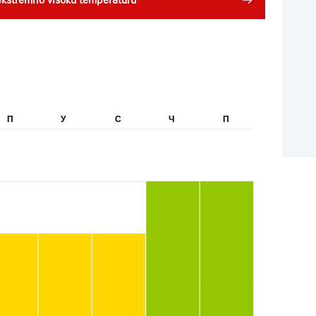
ekstremno visoku temperaturu
П
У
С
Ч
П