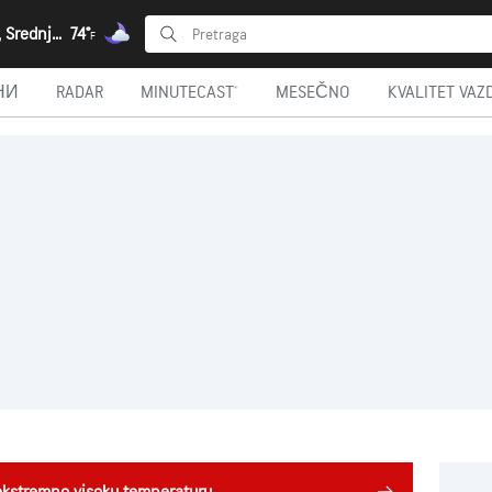
Novi Bečej, Srednjebanatski okrug
74°
F
НИ
RADAR
MINUTECAST®
MESEČNO
KVALITET VAZ