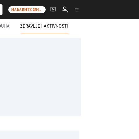
НАБАВИТЕ @НО__Т_0_
DUHA
ZDRAVLJE I AKTIVNOSTI