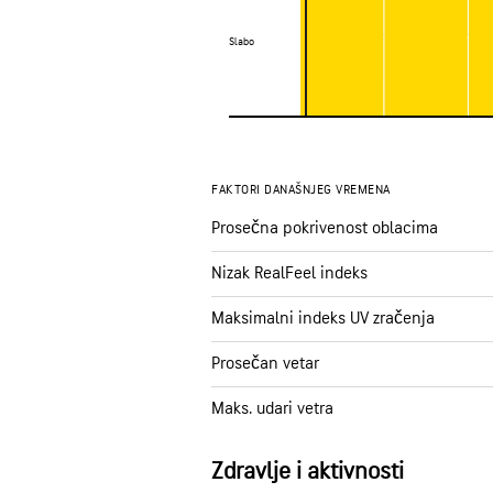
Slabo
Slabo
FAKTORI DANAŠNJEG VREMENA
Prosečna pokrivenost oblacima
Nizak RealFeel indeks
Maksimalni indeks UV zračenja
Prosečan vetar
Maks. udari vetra
Zdravlje i aktivnosti