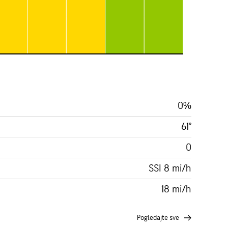
0%
61°
0
SSI 8 mi/h
18 mi/h
pogledajte sve