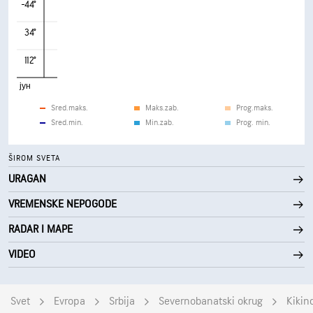
-44°
34°
112°
јун
Sred.maks.
Maks.zab.
Prog.maks.
Sred.min.
Min.zab.
Prog. min.
ŠIROM SVETA
URAGAN
VREMENSKE NEPOGODE
RADAR I MAPE
VIDEO
Svet
Evropa
Srbija
Severnobanatski okrug
Kikin