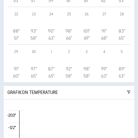
53°
57°
59°
61°
61°
62°
53°
22
23
24
25
26
27
28
88°
93°
90°
98°
101°
91°
83°
51°
58°
63°
66°
69°
68°
65°
29
30
1
2
3
4
5
91°
97°
87°
92°
98°
99°
89°
60°
65°
65°
58°
58°
63°
63°
GRAFIKON TEMPERATURE
°F
-200°
-122°