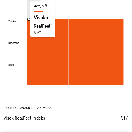
чет, 6.8.
Visoko
Visoko
Visoko
RealFeel®
98°
Umereno
Umereno
Nisko
Nisko
FAKTORI DANAŠNJEG VREMENA
98°
Visok RealFeel indeks