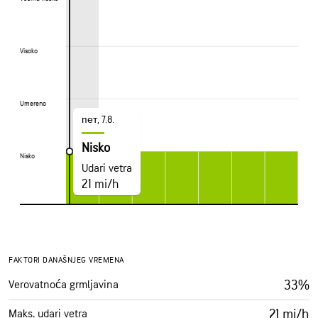
Visoko
Visoko
Umereno
Umereno
пет, 7.8.
Nisko
Nisko
Nisko
Udari vetra
21 mi/h
FAKTORI DANAŠNJEG VREMENA
33%
Verovatnoća grmljavina
21 mi/h
Maks. udari vetra