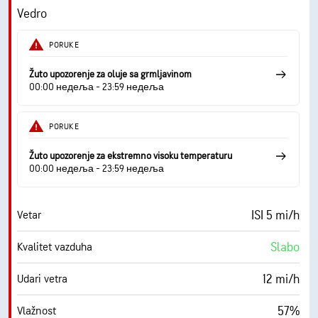
0 (Tamno)
AccuLumen Brightness Index™
Vedro
0%
Oblačno
PORUKE
10 mi
Vidljivost
Žuto upozorenje za oluje sa grmljavinom
00:00 недеља - 23:59 недеља
30000 ft
Izuzetno oblačno
PORUKE
Žuto upozorenje za ekstremno visoku temperaturu
00:00 недеља - 23:59 недеља
ISI 5 mi/h
Vetar
Slabo
Kvalitet vazduha
12 mi/h
Udari vetra
57%
Vlažnost