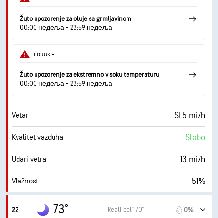
10 mi
Vidljivost
Žuto upozorenje za oluje sa grmljavinom
00:00 недеља - 23:59 недеља
30000 ft
Izuzetno oblačno
PORUKE
Žuto upozorenje za ekstremno visoku temperaturu
00:00 недеља - 23:59 недеља
SI 5 mi/h
Vetar
Slabo
Kvalitet vazduha
13 mi/h
Udari vetra
51%
Vlažnost
56° F
Tačka rose
73°
RealFeel® 70°
22
0%