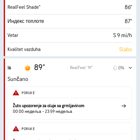
86°
RealFeel Shade™
87°
Индекс топлоте
S 9 mi/h
Vetar
Slabo
Kvalitet vazduha
5.9 (Visoko)
Maksimalni indeks UV zračenja
89°
RealFeel® 91°
16
0%
22 mi/h
Udari vetra
Sunčano
33%
Vlažnost
PORUKE
56° F
Tačka rose
Žuto upozorenje za oluje sa grmljavinom
00:00 недеља - 23:59 недеља
10 (Veoma svetlo)
AccuLumen Brightness Index™
PORUKE
0%
Oblačno