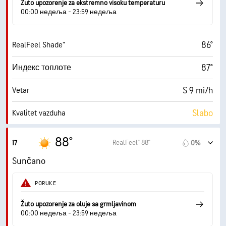
Žuto upozorenje za ekstremno visoku temperaturu
10 mi
Vidljivost
00:00 недеља - 23:59 недеља
30000 ft
Izuzetno oblačno
86°
RealFeel Shade™
87°
Индекс топлоте
S 9 mi/h
Vetar
Slabo
Kvalitet vazduha
4.3 (Umereno)
Maksimalni indeks UV zračenja
88°
RealFeel® 88°
17
0%
22 mi/h
Udari vetra
Sunčano
32%
Vlažnost
PORUKE
56° F
Tačka rose
Žuto upozorenje za oluje sa grmljavinom
00:00 недеља - 23:59 недеља