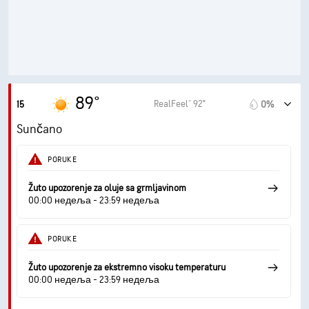
59° F
Tačka rose
10 (Veoma svetlo)
AccuLumen Brightness Index™
3%
Oblačno
10 mi
Vidljivost
89°
RealFeel® 92°
15
0%
30000 ft
Izuzetno oblačno
Sunčano
PORUKE
Žuto upozorenje za oluje sa grmljavinom
00:00 недеља - 23:59 недеља
PORUKE
Žuto upozorenje za ekstremno visoku temperaturu
00:00 недеља - 23:59 недеља