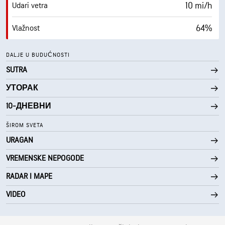
10 mi/h
Udari vetra
64%
Vlažnost
57° F
Tačka rose
DALJE U BUDUĆNOSTI
SUTRA
0 (Tamno)
AccuLumen Brightness Index™
УТОРАК
0%
Oblačno
10-ДНЕВНИ
10 mi
Vidljivost
ŠIROM SVETA
URAGAN
30000 ft
Izuzetno oblačno
VREMENSKE NEPOGODE
RADAR I MAPE
VIDEO