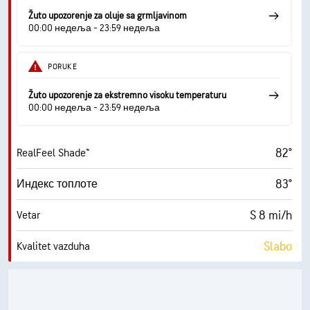
55° F
Tačka rose
Žuto upozorenje za oluje sa grmljavinom
00:00 недеља - 23:59 недеља
10 (Veoma svetlo)
AccuLumen Brightness Index™
PORUKE
0%
Oblačno
Žuto upozorenje za ekstremno visoku temperaturu
10 mi
Vidljivost
00:00 недеља - 23:59 недеља
30000 ft
Izuzetno oblačno
82°
RealFeel Shade™
83°
Индекс топлоте
S 8 mi/h
Vetar
Slabo
Kvalitet vazduha
1.8 (Nisko)
Maksimalni indeks UV zračenja
18 mi/h
Udari vetra