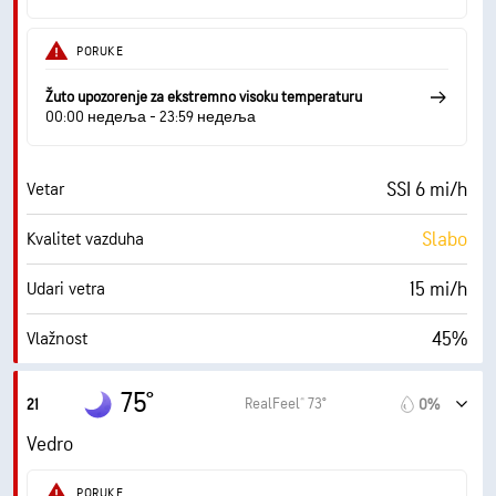
6 (Srednji)
AccuLumen Brightness Index™
PORUKE
0%
Oblačno
Žuto upozorenje za ekstremno visoku temperaturu
10 mi
Vidljivost
00:00 недеља - 23:59 недеља
30000 ft
Izuzetno oblačno
SSI 6 mi/h
Vetar
Slabo
Kvalitet vazduha
15 mi/h
Udari vetra
45%
Vlažnost
56° F
Tačka rose
75°
RealFeel® 73°
21
0%
0 (Tamno)
AccuLumen Brightness Index™
Vedro
0%
Oblačno
PORUKE