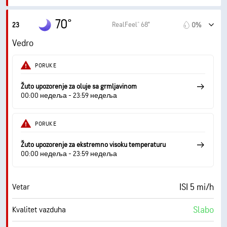
57° F
Tačka rose
70°
RealFeel® 68°
23
0%
0 (Tamno)
AccuLumen Brightness Index™
Vedro
0%
Oblačno
PORUKE
10 mi
Vidljivost
Žuto upozorenje za oluje sa grmljavinom
00:00 недеља - 23:59 недеља
30000 ft
Izuzetno oblačno
PORUKE
Žuto upozorenje za ekstremno visoku temperaturu
00:00 недеља - 23:59 недеља
ISI 5 mi/h
Vetar
Slabo
Kvalitet vazduha