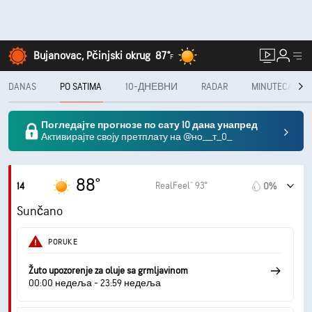
Bujanovac, Pčinjski okrug
87°
F
DANAS
PO SATIMA
10-ДНЕВНИ
RADAR
MINUTECAST®
Погледајте прогнозе по сату 10 дана унапред
Активирајте своју претплату на @но__т_0_
88°
RealFeel® 93°
14
0%
Sunčano
PORUKE
Žuto upozorenje za oluje sa grmljavinom
00:00 недеља - 23:59 недеља