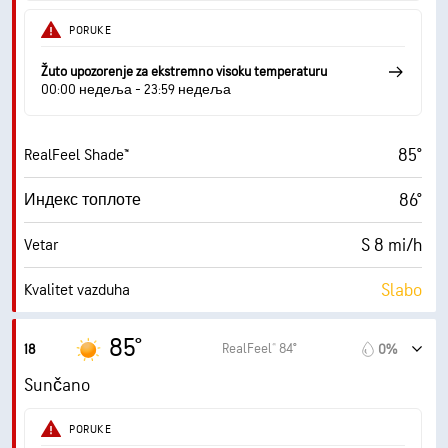
10 (Veoma svetlo)
AccuLumen Brightness Index™
PORUKE
0%
Oblačno
Žuto upozorenje za ekstremno visoku temperaturu
10 mi
Vidljivost
00:00 недеља - 23:59 недеља
30000 ft
Izuzetno oblačno
85°
RealFeel Shade™
86°
Индекс топлоте
S 8 mi/h
Vetar
Slabo
Kvalitet vazduha
2.9 (Umereno)
Maksimalni indeks UV zračenja
85°
RealFeel® 84°
18
0%
21 mi/h
Udari vetra
Sunčano
33%
Vlažnost
PORUKE