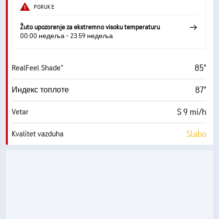
PORUKE
Žuto upozorenje za ekstremno visoku temperaturu
00:00 недеља - 23:59 недеља
85°
RealFeel Shade™
87°
Индекс топлоте
S 9 mi/h
Vetar
Slabo
Kvalitet vazduha
7.8 (Veoma visoko)
Maksimalni indeks UV zračenja
18 mi/h
Udari vetra
37%
Vlažnost