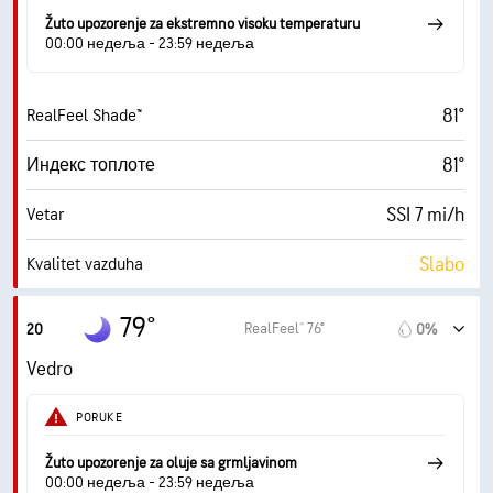
Žuto upozorenje za ekstremno visoku temperaturu
00:00 недеља - 23:59 недеља
81°
RealFeel Shade™
81°
Индекс топлоте
SSI 7 mi/h
Vetar
Slabo
Kvalitet vazduha
0.9 (Nisko)
Maksimalni indeks UV zračenja
79°
RealFeel® 76°
20
0%
17 mi/h
Udari vetra
Vedro
40%
Vlažnost
PORUKE
55° F
Tačka rose
Žuto upozorenje za oluje sa grmljavinom
00:00 недеља - 23:59 недеља