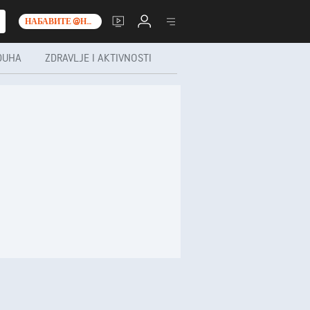
НАБАВИТЕ @НО__Т_0_
DUHA
ZDRAVLJE I AKTIVNOSTI