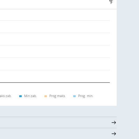
°F
aks.zab.
Min.zab.
Prog.maks.
Prog. min.