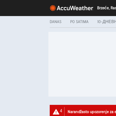
DANAS
PO SATIMA
10-ДНЕВ
4
Narandžasto upozorenje za 