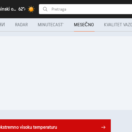
Brzeće, Rasinski okrug
62°
F
НИ
RADAR
MINUTECAST®
MESEČNO
KVALITET VAZ
ekstremno visoku temperaturu