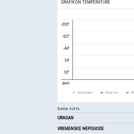
GRAFIKON TEMPERATURE
-200°
-122°
-44°
34°
112°
феб
Sred.maks.
Sred.min.
M
ŠIROM SVETA
URAGAN
VREMENSKE NEPOGODE