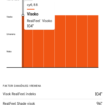
суб, 8.8.
Visoko
Visoko
Visoko
RealFeel® Visoko
104°
Umereno
Umereno
Nisko
Nisko
FAKTORI DANAŠNJEG VREMENA
104°
Visok RealFeel indeks
96°
RealFeel Shade visok