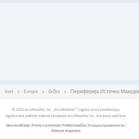
Svet
Evropa
Grčka
Периферија Источна Македон
© 2026 AccuWeather, Inc. „AccuWeather“ i logotip sunca predstavljaju
registrovane zaštitne znakove kompanije AccuWeather, Inc. Sva prava zadržana.
Uslovi korišćenja
|
Pravila o privatnosti
|
Politika kolačića
|
О вашој приватности
|
Извори података