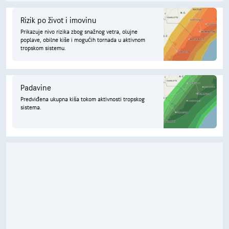
Rizik po život i imovinu
Prikazuje nivo rizika zbog snažnog vetra, olujne
poplave, obilne kiše i mogućih tornada u aktivnom
tropskom sistemu.
Padavine
Predviđena ukupna kiša tokom aktivnosti tropskog
sistema.