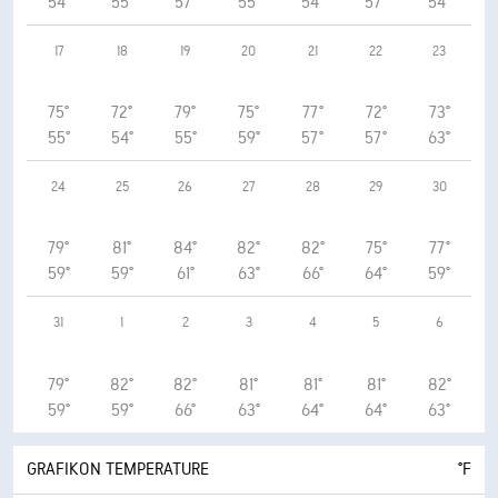
54°
55°
57°
55°
54°
57°
54°
17
18
19
20
21
22
23
75°
72°
79°
75°
77°
72°
73°
55°
54°
55°
59°
57°
57°
63°
24
25
26
27
28
29
30
79°
81°
84°
82°
82°
75°
77°
59°
59°
61°
63°
66°
64°
59°
31
1
2
3
4
5
6
79°
82°
82°
81°
81°
81°
82°
59°
59°
66°
63°
64°
64°
63°
GRAFIKON TEMPERATURE
°F