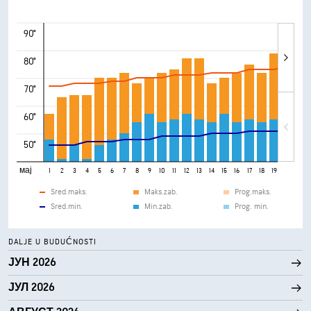
90°
80°
70°
60°
50°
мај
1
2
3
4
5
6
7
8
9
10
11
12
13
14
15
16
17
18
19
20
21
Sred.maks.
Maks.zab.
Prog.maks.
Sred.min.
Min.zab.
Prog. min.
DALJE U BUDUĆNOSTI
ЈУН 2026
ЈУЛ 2026