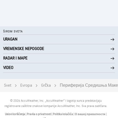
ŠIROM SVETA
URAGAN
VREMENSKE NEPOGODE
RADAR I MAPE
VIDEO
Svet
Evropa
Grčka
Периферија Средишња Маке
© 2026 AccuWeather, Inc. „AccuWeather“ i logotip sunca predstavljaju
registrovane zaštitne znakove kompanije AccuWeather, Inc. Sva prava zadržana.
Uslovi korišćenja
|
Pravila o privatnosti
|
Politika kolačića
|
О вашој приватности
|