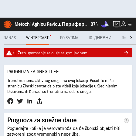
Metochi Aghiou Pavlou, Периферија Средишња Македонија
87°
F
DANAS
WINTERCAST
PO SATIMA
10-ДНЕВНИ
RADAR
2
Žuto upozorenje za oluje sa grmljavinom
PROGNOZA ZA SNEG I LEG
Trenutno nema aktivnog snega na ovoj lokaciji. Posetite našu
stranicu
Zimski centar
da biste videli koje lokacije u Sjedinjenim
Državama ili Kanadi su trenutno na udaru snega.
Prognoza za snežne dane
Pogledajte kolika je verovatnoća da će školski objekti biti
zatvoreni zbog vremenskih neprilika.