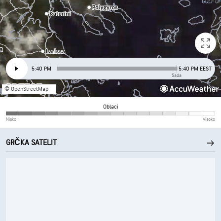
5:40 PM
5:40 PM EEST
Sada
© OpenStreetMap
Oblaci
Nisko
Visoko
GRČKA SATELIT