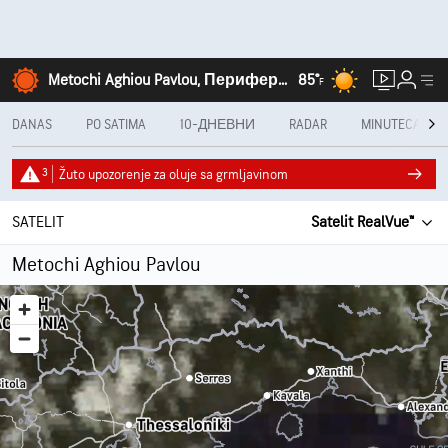
Metochi Aghiou Pavlou, Периферија Средишња Македонија
85°
F
DANAS
PO SATIMA
10-ДНЕВНИ
RADAR
MINUTECAST®
3
Žuto upozorenje za oluje sa grmljavinom
SATELIT
Satelit RealVue™
Metochi Aghiou Pavlou