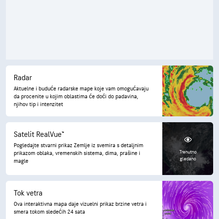
Radar
Aktuelne i buduće radarske mape koje vam omogućavaju
da procenite u kojim oblastima će doći do padavina,
njihov tip i intenzitet
Satelit RealVue™
Pogledajte stvarni prikaz Zemlje iz svemira s detaljnim
Trenutno
prikazom oblaka, vremenskih sistema, dima, prašine i
gledano
magle
Tok vetra
Ova interaktivna mapa daje vizuelni prikaz brzine vetra i
smera tokom sledećih 24 sata