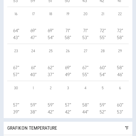
53°
59°
51°
50°
43°
42°
41°
16
17
18
19
20
21
22
64°
69°
69°
71°
71°
72°
72°
43°
47°
54°
58°
53°
55°
58°
23
24
25
26
27
28
29
67°
61°
62°
69°
67°
60°
58°
57°
40°
37°
49°
55°
54°
46°
30
1
2
3
4
5
6
57°
59°
59°
57°
58°
59°
60°
39°
38°
42°
42°
44°
52°
53°
GRAFIKON TEMPERATURE
°F