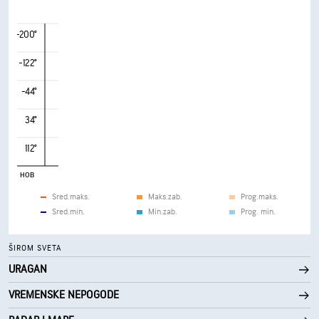
-200°
-122°
-44°
34°
112°
нов
Sred.maks.
Maks.zab.
Prog.maks.
Sred.min.
Min.zab.
Prog. min.
ŠIROM SVETA
URAGAN
VREMENSKE NEPOGODE