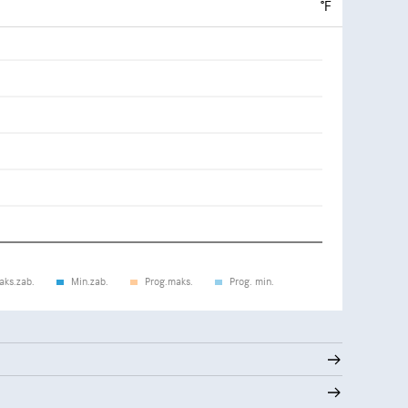
°F
aks.zab.
Min.zab.
Prog.maks.
Prog. min.