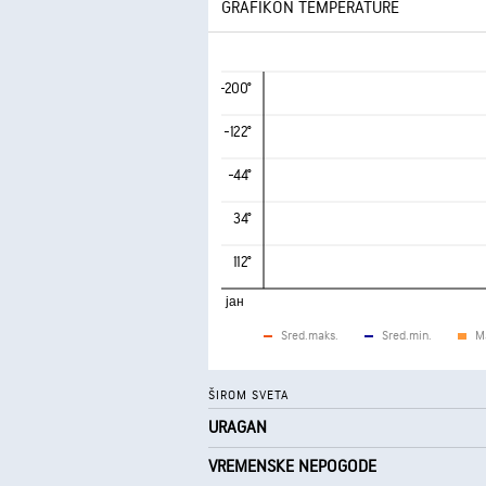
GRAFIKON TEMPERATURE
-200°
-122°
-44°
34°
112°
јан
Sred.maks.
Sred.min.
M
ŠIROM SVETA
URAGAN
VREMENSKE NEPOGODE