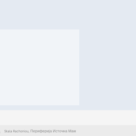
Skala Rachoniou
,
Периферија Источна Македонија и Тракија