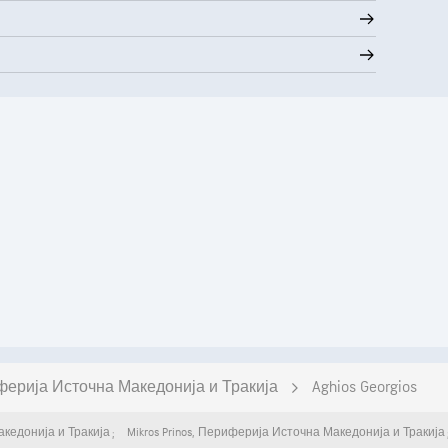
ерија Источна Македонија и Тракија
Aghios Georgios
кедонија и Тракија
Mikros Prinos
,
Периферија Источна Македонија и Тракија