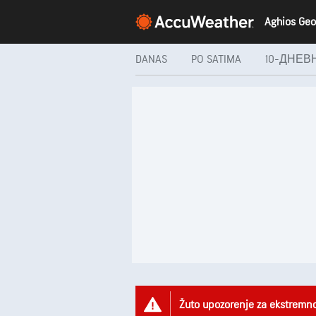
DANAS
PO SATIMA
10-ДНЕВ
Žuto upozorenje za ekstremn