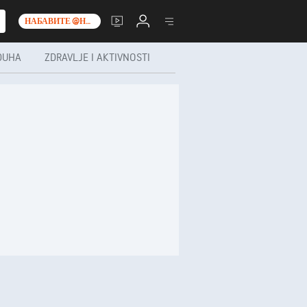
НАБАВИТЕ @НО__Т_0_
DUHA
ZDRAVLJE I AKTIVNOSTI