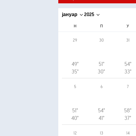
јануар
2025
Н
П
У
29
30
31
49°
51°
54°
35°
30°
33°
5
6
7
51°
54°
58°
40°
41°
37°
12
13
14