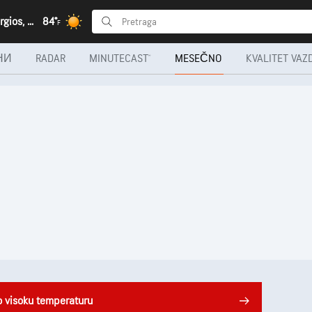
Aghios Georgios, Периферија Источна Македонија и Тракија
84°
F
НИ
RADAR
MINUTECAST®
MESEČNO
KVALITET VAZ
o visoku temperaturu