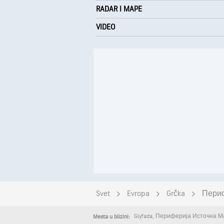
RADAR I MAPE
VIDEO
Svet
Evropa
Grčka
Периф
Glyfada
,
Периферија Источна Ма
Mesta u blizini: