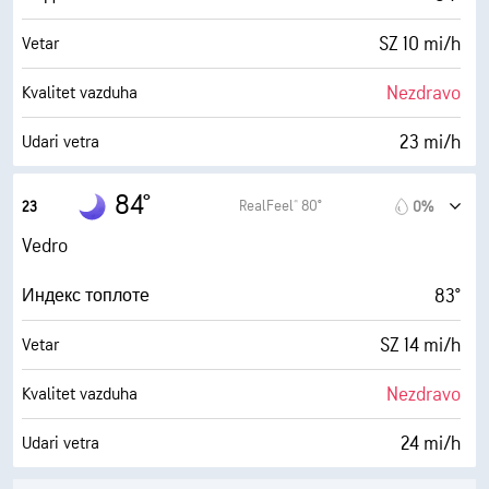
SZ 10 mi/h
Vetar
Nezdravo
Kvalitet vazduha
23 mi/h
Udari vetra
38%
Vlažnost
84°
RealFeel® 80°
23
0%
57° F
Tačka rose
Vedro
0 (Tamno)
AccuLumen Brightness Index™
83°
Индекс топлоте
0%
Oblačno
SZ 14 mi/h
Vetar
5 mi
Vidljivost
Nezdravo
Kvalitet vazduha
30000 ft
Izuzetno oblačno
24 mi/h
Udari vetra