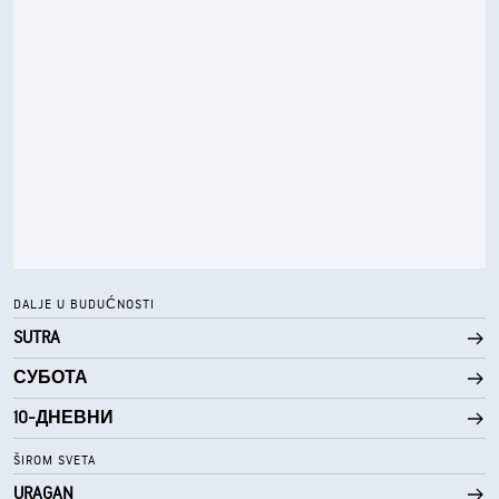
41%
Vlažnost
58° F
Tačka rose
0 (Tamno)
AccuLumen Brightness Index™
1%
Oblačno
5 mi
Vidljivost
30000 ft
Izuzetno oblačno
DALJE U BUDUĆNOSTI
SUTRA
СУБОТА
10-ДНЕВНИ
ŠIROM SVETA
URAGAN