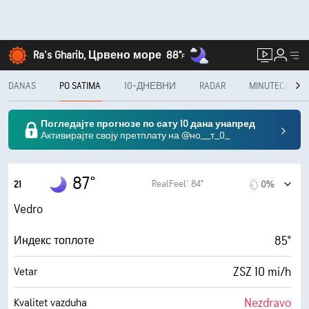
Ra's Gharib, Црвено море
88°
F
DANAS
PO SATIMA
10-ДНЕВНИ
RADAR
MINUTECAST®
Погледајте прогнозе по сату 10 дана унапред
Активирајте своју претплату на @но__т_0_
87°
RealFeel® 84°
21
0%
Vedro
85°
Индекс топлоте
ZSZ 10 mi/h
Vetar
Nezdravo
Kvalitet vazduha