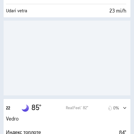
23 mi/h
Udari vetra
35%
Vlažnost
56° F
Tačka rose
0 (Tamno)
AccuLumen Brightness Index™
0%
Oblačno
5 mi
Vidljivost
30000 ft
Izuzetno oblačno
85°
RealFeel® 82°
22
0%
Vedro
84°
Индекс топлоте