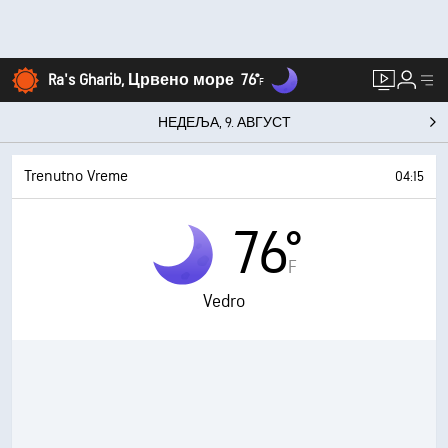
Ra's Gharib, Црвено море
76°
F
НЕДЕЉА, 9. АВГУСТ
Trenutno Vreme
04:15
76°
F
Vedro