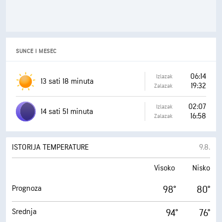
0%
Verovatnoća padavina
0%
Verovatnoća padavina
0%
Verovatnoća grmljavina
0%
Verovatnoća grmljavina
SUNCE I MESEC
0.00 инча
Padavine
0.00 инча
Padavine
06:14
Izlazak
0%
Oblačno
13 sati 18 minuta
19:32
0%
Oblačno
Zalazak
VEČE
JUTRO
02:07
Izlazak
14 sati 51 minuta
16:58
Zalazak
TOKOM NOĆI
POSLEPODNE
ISTORIJA TEMPERATURE
9.8.
Visoko
Nisko
Prognoza
98°
80°
Srednja
94°
76°