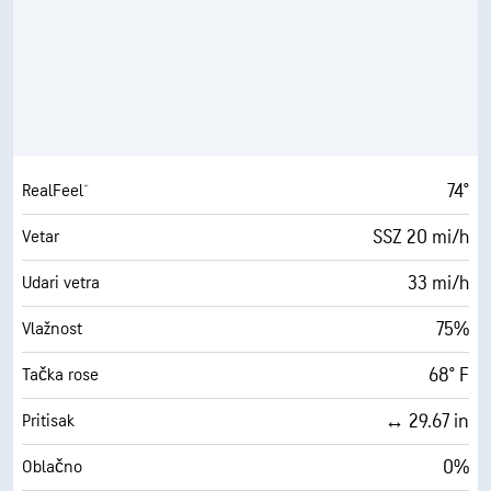
74°
RealFeel®
SSZ 20 mi/h
Vetar
33 mi/h
Udari vetra
75%
Vlažnost
68° F
Tačka rose
↔ 29.67 in
Pritisak
0%
Oblačno