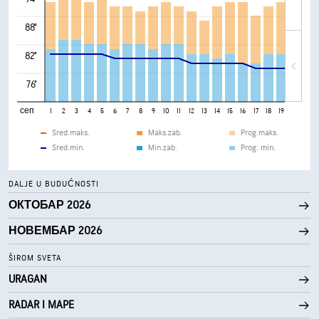
88°
82°
76°
сеп
1
2
3
4
5
6
7
8
9
10
11
12
13
14
15
16
17
18
19
20
21
Sred.maks.
Maks.zab.
Prog.maks.
Sred.min.
Min.zab.
Prog. min.
DALJE U BUDUĆNOSTI
ОКТОБАР 2026
НОВЕМБАР 2026
ŠIROM SVETA
URAGAN
RADAR I MAPE