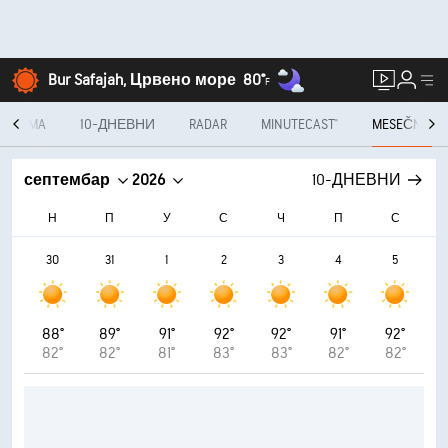
Bur Safajah, Црвено море
80°
F
 SATIMA
10-ДНЕВНИ
RADAR
MINUTECAST®
MESEČNO
септембар
2026
10-ДНЕВНИ
Н
П
У
С
Ч
П
С
30
31
1
2
3
4
5
88°
89°
91°
92°
92°
91°
92°
82°
82°
81°
83°
83°
82°
82°