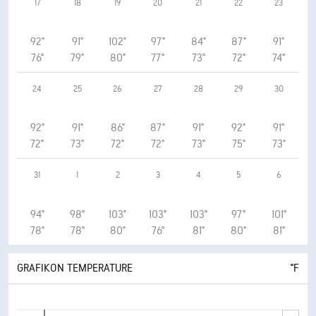
17
18
19
20
21
22
23
92°
91°
102°
97°
84°
87°
91°
76°
79°
80°
77°
73°
72°
74°
24
25
26
27
28
29
30
92°
91°
86°
87°
91°
92°
91°
72°
73°
72°
72°
73°
75°
73°
31
1
2
3
4
5
6
94°
98°
103°
103°
103°
97°
101°
78°
78°
80°
76°
81°
80°
81°
GRAFIKON TEMPERATURE
°F