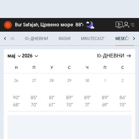
Bur Safajah, Црвено море
88°
F
 SATIMA
10-ДНЕВНИ
RADAR
MINUTECAST®
MESEČNO
мај
2026
10-ДНЕВНИ
Н
П
У
С
Ч
П
С
26
27
28
29
30
1
2
90°
85°
81°
89°
89°
89°
86°
68°
70°
67°
70°
71°
69°
70°