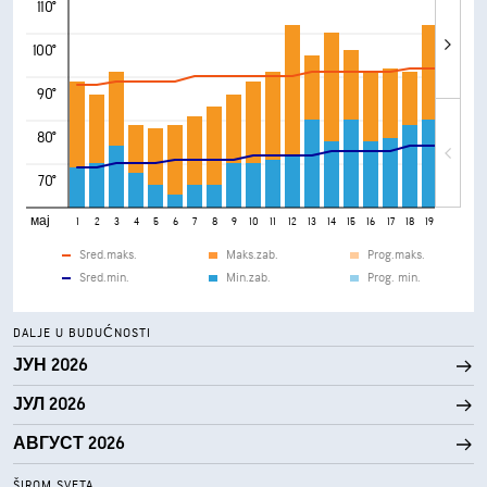
110°
100°
90°
80°
70°
мај
1
2
3
4
5
6
7
8
9
10
11
12
13
14
15
16
17
18
19
20
21
Sred.maks.
Maks.zab.
Prog.maks.
Sred.min.
Min.zab.
Prog. min.
DALJE U BUDUĆNOSTI
ЈУН 2026
ЈУЛ 2026
АВГУСТ 2026
ŠIROM SVETA