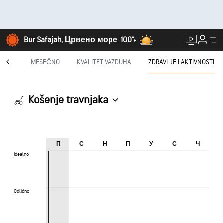
Bur Safajah, Црвено море
100°
F
AST®
MESEČNO
KVALITET VAZDUHA
ZDRAVLJE I AKTIVNOSTI
Košenje travnjaka
П
С
Н
П
У
С
Ч
Idealno
Idealno
Odlično
Odlično