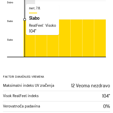
Dobro
Dobro
пет, 7.8.
Slabo
Slabo
Slabo
RealFeel® Visoko
104°
Slabo
Slabo
FAKTORI DANAŠNJEG VREMENA
12 Veoma nezdravo
Maksimalni indeks UV zračenja
104°
Visok RealFeel indeks
0%
Verovatnoća padavina