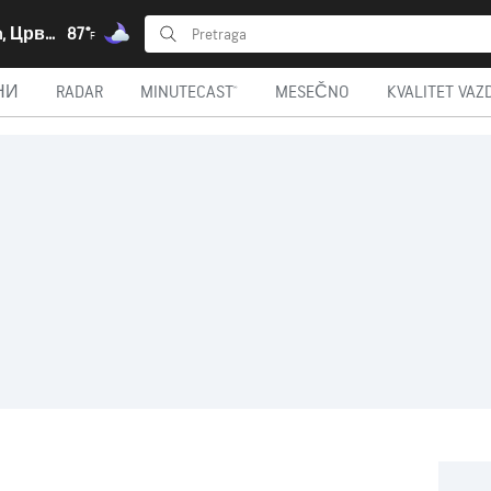
Bur Safajah, Црвено море
87°
F
НИ
RADAR
MINUTECAST®
MESEČNO
KVALITET VAZ