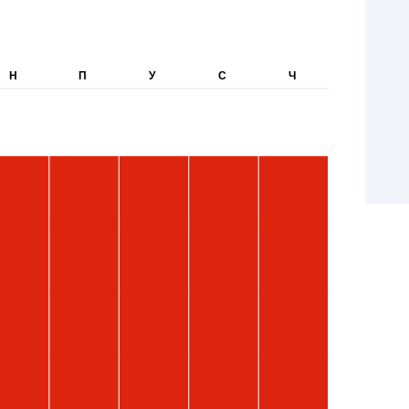
Н
П
У
С
Ч