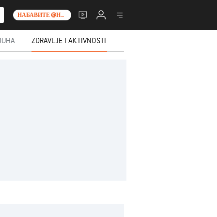
НАБАВИТЕ @НО__Т_0_
DUHA
ZDRAVLJE I AKTIVNOSTI