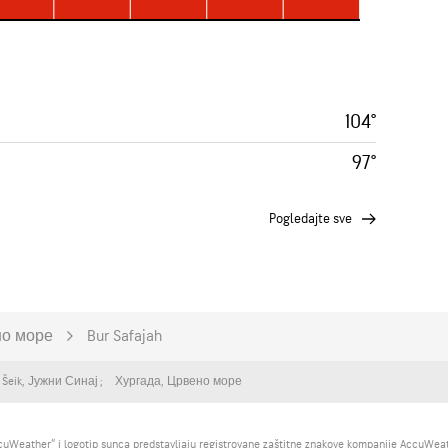
104°
97°
pogledajte sve
о море
Bur Safajah
 Šeik
,
Јужни Синај
Хургада
,
Црвено море
Weather“ i logotip sunca predstavljaju registrovane zaštitne znakove kompanije AccuWeath