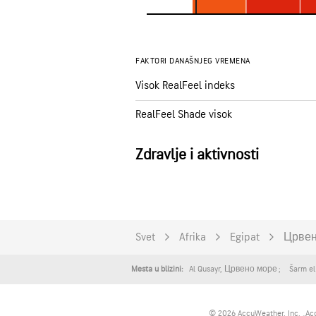
FAKTORI DANAŠNJEG VREMENA
Visok RealFeel indeks
RealFeel Shade visok
Zdravlje i aktivnosti
Svet
Afrika
Egipat
Црвен
Al Qusayr
,
Црвено море
Šarm el
Mesta u blizini:
© 2026 AccuWeather, Inc. „Accu