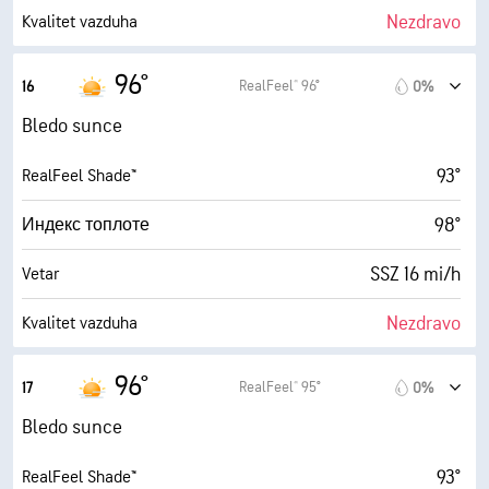
0%
Oblačno
Nezdravo
Kvalitet vazduha
3 mi
Vidljivost
7.4 (Visoko)
Maksimalni indeks UV zračenja
96°
RealFeel® 96°
16
0%
30000 ft
Izuzetno oblačno
27 mi/h
Udari vetra
Bledo sunce
32%
Vlažnost
93°
RealFeel Shade™
63° F
Tačka rose
98°
Индекс топлоте
10 (Veoma svetlo)
AccuLumen Brightness Index™
SSZ 16 mi/h
Vetar
0%
Oblačno
Nezdravo
Kvalitet vazduha
3 mi
Vidljivost
4.6 (Umereno)
Maksimalni indeks UV zračenja
96°
RealFeel® 95°
17
0%
30000 ft
Izuzetno oblačno
27 mi/h
Udari vetra
Bledo sunce
33%
Vlažnost
93°
RealFeel Shade™