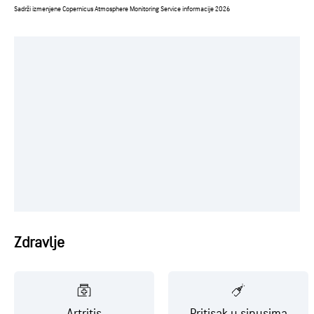
Sadrži izmenjene Copernicus Atmosphere Monitoring Service informacije 2026
Zdravlje
Artritis
Pritisak u sinusima