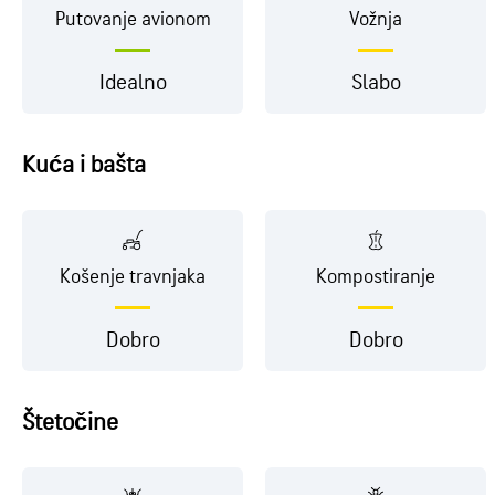
Putovanje avionom
Vožnja
Idealno
Slabo
Kuća i bašta
Košenje travnjaka
Kompostiranje
Dobro
Dobro
Štetočine