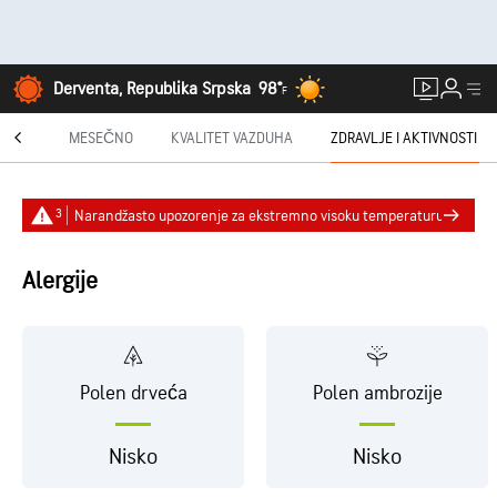
Derventa, Republika Srpska
98°
F
AST®
MESEČNO
KVALITET VAZDUHA
ZDRAVLJE I AKTIVNOSTI
3
Narandžasto upozorenje za ekstremno visoku temperaturu
Alergije
Polen drveća
Polen ambrozije
Nisko
Nisko