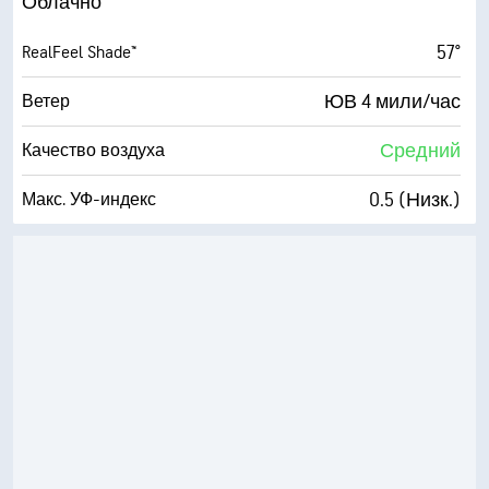
Облачно
50° F
Точка росы
57°
RealFeel Shade™
1 (Темно)
AccuLumen Brightness Index™
ЮВ 4 мили/час
Ветер
100 %
Облачность
Средний
Качество воздуха
10 мили
Видимость
0.5 (Низк.)
Макс. УФ-индекс
3700 фт
Высота облаков
4 мили/час
Порывы
86 %
Влажность
52° F
Точка росы
1 (Темно)
AccuLumen Brightness Index™
99 %
Облачность