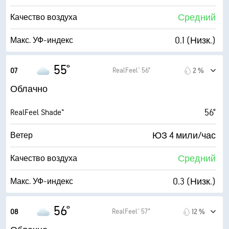
3700 фт
Высота облаков
Средний
Качество воздуха
0.1 (Низк.)
Макс. УФ-индекс
4 мили/час
Порывы
55°
RealFeel® 56°
07
2 %
91 %
Влажность
Облачно
50° F
Точка росы
56°
RealFeel Shade™
0 (Темно)
AccuLumen Brightness Index™
ЮЗ 4 мили/час
Ветер
98 %
Облачность
Средний
Качество воздуха
10 мили
Видимость
0.3 (Низк.)
Макс. УФ-индекс
3700 фт
Высота облаков
4 мили/час
Порывы
56°
RealFeel® 57°
08
12 %
83 %
Влажность