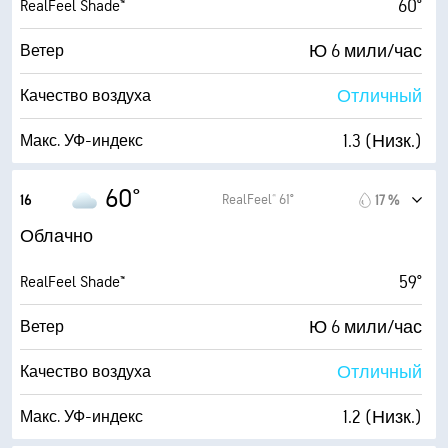
60°
RealFeel Shade™
1 (Темно)
AccuLumen Brightness Index™
Ю 6 мили/час
Ветер
96 %
Облачность
Отличный
Качество воздуха
10 мили
Видимость
1.3 (Низк.)
Макс. УФ-индекс
4800 фт
Высота облаков
6 мили/час
Порывы
60°
RealFeel® 61°
16
17 %
74 %
Влажность
Облачно
53° F
Точка росы
59°
RealFeel Shade™
2 (Темно)
AccuLumen Brightness Index™
Ю 6 мили/час
Ветер
92 %
Облачность
Отличный
Качество воздуха
10 мили
Видимость
1.2 (Низк.)
Макс. УФ-индекс