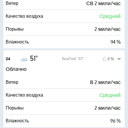
СВ 2 мили/час
Ветер
Средний
Качество воздуха
2 мили/час
Порывы
94 %
Влажность
50° F
Точка росы
51°
RealFeel® 53°
04
0 %
0 (Темно)
AccuLumen Brightness Index™
Облачно
95 %
Облачность
В 2 мили/час
Ветер
10 мили
Видимость
Средний
Качество воздуха
4800 фт
Высота облаков
2 мили/час
Порывы
96 %
Влажность