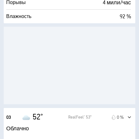
4 мили/час
Порывы
92 %
Влажность
51° F
Точка росы
0 (Темно)
AccuLumen Brightness Index™
95 %
Облачность
10 мили
Видимость
5900 фт
Высота облаков
52°
RealFeel® 53°
03
0 %
Облачно