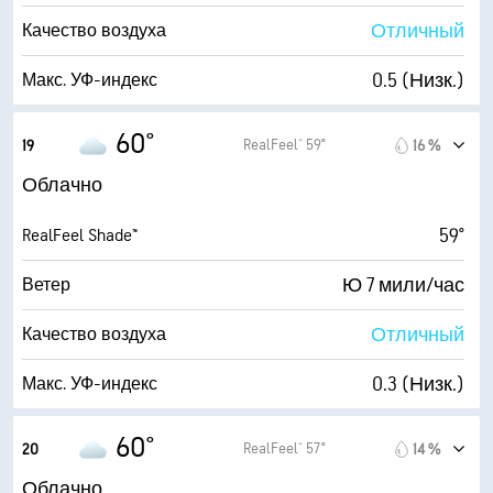
91 %
Облачность
Отличный
Качество воздуха
10 мили
Видимость
0.5 (Низк.)
Макс. УФ-индекс
5900 фт
Высота облаков
7 мили/час
Порывы
60°
RealFeel® 59°
19
16 %
77 %
Влажность
Облачно
53° F
Точка росы
59°
RealFeel Shade™
1 (Темно)
AccuLumen Brightness Index™
Ю 7 мили/час
Ветер
96 %
Облачность
Отличный
Качество воздуха
10 мили
Видимость
0.3 (Низк.)
Макс. УФ-индекс
4800 фт
Высота облаков
8 мили/час
Порывы
60°
RealFeel® 57°
20
14 %
78 %
Влажность
Облачно