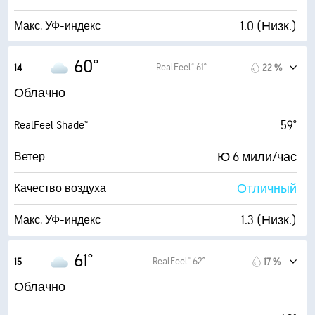
0.01 дюйм.
Дождь
1.0 (Низк.)
Макс. УФ-индекс
6 мили
Видимость
6 мили/час
Порывы
60°
RealFeel® 61°
14
22 %
3700 фт
Высота облаков
77 %
Влажность
Облачно
52° F
Точка росы
59°
RealFeel Shade™
1 (Темно)
AccuLumen Brightness Index™
Ю 6 мили/час
Ветер
100 %
Облачность
Отличный
Качество воздуха
0.01 дюйм.
Дождь
1.3 (Низк.)
Макс. УФ-индекс
6 мили
Видимость
6 мили/час
Порывы
61°
RealFeel® 62°
15
17 %
3700 фт
Высота облаков
76 %
Влажность
Облачно
53° F
Точка росы