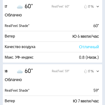
5900 фт
Высота облаков
7 мили/час
Порывы
60°
RealFeel® 60°
17
17 %
76 %
Влажность
Облачно
53° F
Точка росы
60°
RealFeel Shade™
2 (Темно)
AccuLumen Brightness Index™
Ю 6 мили/час
Ветер
90 %
Облачность
Отличный
Качество воздуха
10 мили
Видимость
0.8 (Низк.)
Макс. УФ-индекс
7100 фт
Высота облаков
7 мили/час
Порывы
60°
RealFeel® 59°
18
17 %
77 %
Влажность
Облачно
53° F
Точка росы
59°
RealFeel Shade™
2 (Темно)
AccuLumen Brightness Index™
Ю 7 мили/час
Ветер