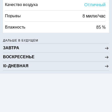
10 мили
Видимость
Отличный
Качество воздуха
3700 фт
Высота облаков
8 мили/час
Порывы
85 %
Влажность
54° F
Точка росы
ДАЛЬШЕ В БУДУЩЕМ
ЗАВТРА
0 (Темно)
AccuLumen Brightness Index™
ВОСКРЕСЕНЬЕ
99 %
Облачность
10-ДНЕВНАЯ
0.01 дюйм.
Дождь
6 мили
Видимость
3400 фт
Высота облаков