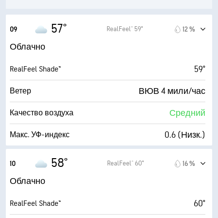
10 мили
Видимость
4400 фт
Высота облаков
57°
RealFeel® 59°
09
12 %
Облачно
59°
RealFeel Shade™
ВЮВ 4 мили/час
Ветер
Средний
Качество воздуха
0.6 (Низк.)
Макс. УФ-индекс
4 мили/час
Порывы
58°
RealFeel® 60°
10
16 %
81 %
Влажность
Облачно
52° F
Точка росы
60°
RealFeel Shade™