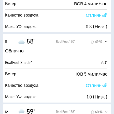
1 (Темно)
AccuLumen Brightness Index™
ВСВ 4 мили/час
Ветер
99 %
Облачность
Отличный
Качество воздуха
10 мили
Видимость
0.8 (Низк.)
Макс. УФ-индекс
4000 фт
Высота облаков
4 мили/час
Порывы
58°
RealFeel® 60°
11
49 %
80 %
Влажность
Облачно
52° F
Точка росы
60°
RealFeel Shade™
1 (Темно)
AccuLumen Brightness Index™
ЮВ 5 мили/час
Ветер
99 %
Облачность
Отличный
Качество воздуха
10 мили
Видимость
1.0 (Низк.)
Макс. УФ-индекс
3700 фт
Высота облаков
5 мили/час
Порывы
59°
RealFeel® 58°
12
60 %