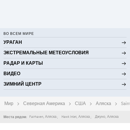
ВО ВСЕМ МИРЕ
УРАГАН
ЭКСТРЕМАЛЬНЫЕ МЕТЕОУСЛОВИЯ
РАДАР И КАРТЫ
ВИДЕО
ЗИМНИЙ ЦЕНТР
Мир
Северная Америка
США
Аляска
Sain
Fairhaven
,
Аляска
Hawk Inlet
,
Аляска
Джуно
,
Аляска
Места рядом: