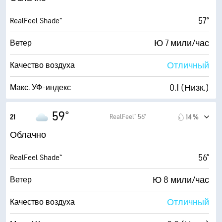
53° F
Точка росы
57°
RealFeel Shade™
1 (Темно)
AccuLumen Brightness Index™
Ю 7 мили/час
Ветер
99 %
Облачность
Отличный
Качество воздуха
10 мили
Видимость
0.1 (Низк.)
Макс. УФ-индекс
3700 фт
Высота облаков
8 мили/час
Порывы
59°
RealFeel® 56°
21
14 %
80 %
Влажность
Облачно
53° F
Точка росы
56°
RealFeel Shade™
0 (Темно)
AccuLumen Brightness Index™
Ю 8 мили/час
Ветер
100 %
Облачность
Отличный
Качество воздуха
10 мили
Видимость