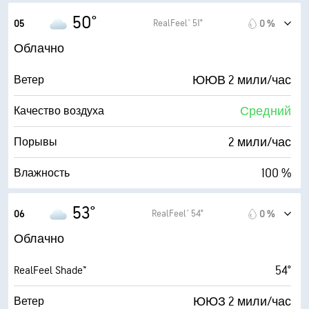
50° F
Точка росы
50°
RealFeel® 51°
05
0 %
0 (Темно)
AccuLumen Brightness Index™
Облачно
95 %
Облачность
ЮЮВ 2 мили/час
Ветер
10 мили
Видимость
Средний
Качество воздуха
3700 фт
Высота облаков
2 мили/час
Порывы
100 %
Влажность
50° F
Точка росы
53°
RealFeel® 54°
06
0 %
0 (Темно)
AccuLumen Brightness Index™
Облачно
95 %
Облачность
54°
RealFeel Shade™
10 мили
Видимость
ЮЮЗ 2 мили/час
Ветер