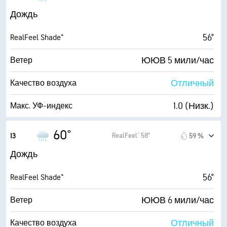
79 %
Влажность
Дождь
52° F
Точка росы
56°
RealFeel Shade™
1 (Темно)
AccuLumen Brightness Index™
ЮЮВ 5 мили/час
Ветер
100 %
Облачность
Отличный
Качество воздуха
10 мили
Видимость
1.0 (Низк.)
Макс. УФ-индекс
3700 фт
Высота облаков
6 мили/час
Порывы
60°
RealFeel® 58°
13
59 %
78 %
Влажность
Дождь
52° F
Точка росы
56°
RealFeel Shade™
1 (Темно)
AccuLumen Brightness Index™
ЮЮВ 6 мили/час
Ветер
100 %
Облачность
Отличный
Качество воздуха