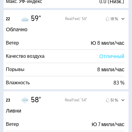
0.0 (Низк.)
Макс. УФ-индекс
3700 фт
Высота облаков
8 мили/час
Порывы
59°
RealFeel® 56°
22
18 %
81 %
Влажность
Облачно
54° F
Точка росы
Ю 8 мили/час
Ветер
0 (Темно)
AccuLumen Brightness Index™
Отличный
Качество воздуха
100 %
Облачность
8 мили/час
Порывы
10 мили
Видимость
83 %
Влажность
3700 фт
Высота облаков
54° F
Точка росы
58°
RealFeel® 54°
23
51 %
0 (Темно)
AccuLumen Brightness Index™
Ливни
100 %
Облачность
Ю 7 мили/час
Ветер