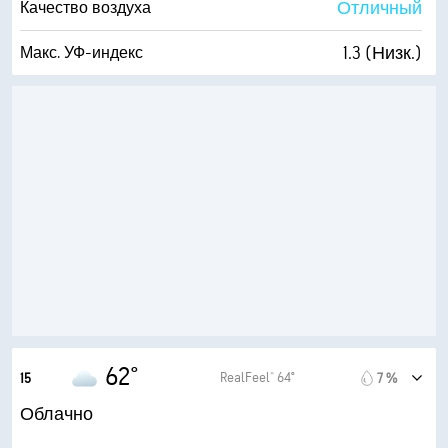
Отличный
Качество воздуха
1.3 (Низк.)
Макс. УФ-индекс
6 мили/час
Порывы
73 %
Влажность
53° F
Точка росы
2 (Темно)
AccuLumen Brightness Index™
92 %
Облачность
10 мили
Видимость
3700 фт
Высота облаков
62°
RealFeel® 64°
15
7 %
Облачно