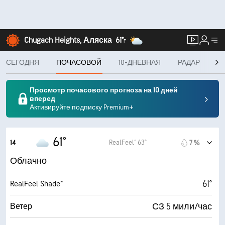
Chugach Heights, Аляска
61°
F
СЕГОДНЯ
ПОЧАСОВОЙ
10-ДНЕВНАЯ
РАДАР
К
Просмотр почасового прогноза на 10 дней
вперед
Активируйте подписку Premium+
61°
RealFeel® 63°
14
7 %
Облачно
61°
RealFeel Shade™
СЗ 5 мили/час
Ветер