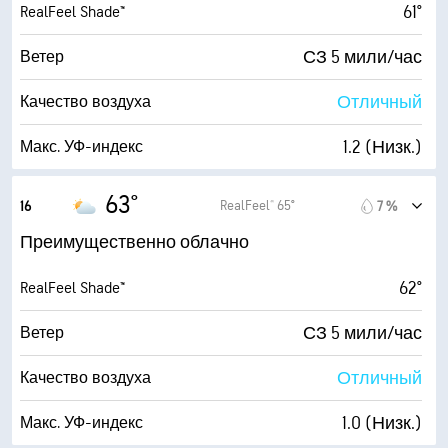
61°
RealFeel Shade™
СЗ 5 мили/час
Ветер
Отличный
Качество воздуха
1.2 (Низк.)
Макс. УФ-индекс
6 мили/час
Порывы
63°
RealFeel® 65°
16
7 %
76 %
Влажность
Преимущественно облачно
55° F
Точка росы
62°
RealFeel Shade™
2 (Темно)
AccuLumen Brightness Index™
СЗ 5 мили/час
Ветер
90 %
Облачность
Отличный
Качество воздуха
10 мили
Видимость
1.0 (Низк.)
Макс. УФ-индекс