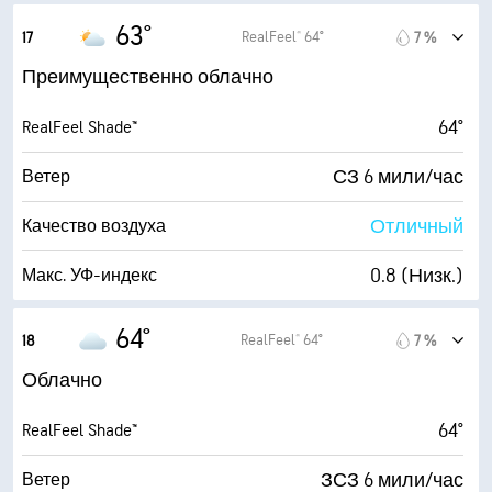
3600 фт
Высота облаков
5 мили/час
Порывы
63°
RealFeel® 64°
17
7 %
75 %
Влажность
Преимущественно облачно
55° F
Точка росы
64°
RealFeel Shade™
3 (Тускло)
AccuLumen Brightness Index™
СЗ 6 мили/час
Ветер
89 %
Облачность
Отличный
Качество воздуха
10 мили
Видимость
0.8 (Низк.)
Макс. УФ-индекс
4700 фт
Высота облаков
9 мили/час
Порывы
64°
RealFeel® 64°
18
7 %
71 %
Влажность
Облачно
54° F
Точка росы
64°
RealFeel Shade™
3 (Тускло)
AccuLumen Brightness Index™
ЗСЗ 6 мили/час
Ветер