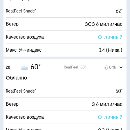
62°
RealFeel Shade™
ЗСЗ 6 мили/час
Ветер
Отличный
Качество воздуха
0.4 (Низк.)
Макс. УФ-индекс
12 мили/час
Порывы
60°
RealFeel® 60°
20
0 %
71 %
Влажность
Облачно
53° F
Точка росы
60°
RealFeel Shade™
3 (Тускло)
AccuLumen Brightness Index™
З 6 мили/час
Ветер
89 %
Облачность
Отличный
Качество воздуха
10 мили
Видимость