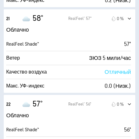
0.2 (Низк.)
Макс. УФ-индекс
7000 фт
Высота облаков
8 мили/час
Порывы
58°
RealFeel® 57°
21
0 %
76 %
Влажность
Облачно
53° F
Точка росы
57°
RealFeel Shade™
1 (Темно)
AccuLumen Brightness Index™
ЗЮЗ 5 мили/час
Ветер
95 %
Облачность
Отличный
Качество воздуха
10 мили
Видимость
0.0 (Низк.)
Макс. УФ-индекс
7100 фт
Высота облаков
6 мили/час
Порывы
57°
RealFeel® 56°
22
0 %
82 %
Влажность
Облачно
53° F
Точка росы
56°
RealFeel Shade™