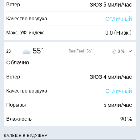
0 (Темно)
AccuLumen Brightness Index™
ЗЮЗ 5 мили/час
Ветер
95 %
Облачность
Отличный
Качество воздуха
10 мили
Видимость
0.0 (Низк.)
Макс. УФ-индекс
7100 фт
Высота облаков
6 мили/час
Порывы
55°
RealFeel® 56°
23
0 %
86 %
Влажность
Облачно
53° F
Точка росы
ЗЮЗ 4 мили/час
Ветер
0 (Темно)
AccuLumen Brightness Index™
Отличный
Качество воздуха
95 %
Облачность
5 мили/час
Порывы
10 мили
Видимость
90 %
Влажность
5900 фт
Высота облаков
53° F
Точка росы
ДАЛЬШЕ В БУДУЩЕМ