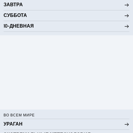
ЗАВТРА
0 (Темно)
AccuLumen Brightness Index™
СУББОТА
95 %
Облачность
10-ДНЕВНАЯ
10 мили
Видимость
4800 фт
Высота облаков
ВО ВСЕМ МИРЕ
УРАГАН