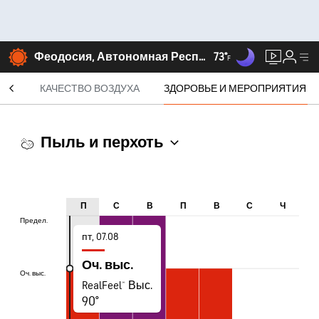
Феодосия, Автономная Республика Крым
73°
F
СЯЦ
КАЧЕСТВО ВОЗДУХА
ЗДОРОВЬЕ И МЕРОПРИЯТИЯ
Пыль и перхоть
П
С
В
П
В
С
Ч
Предел.
Предел.
пт, 07.08
Оч. выс.
Оч. выс.
Оч. выс.
RealFeel® Выс.
90°