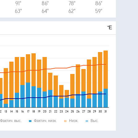
91°
86°
78°
86°
63°
64°
62°
59°
°Е
12
13
14
15
16
17
18
19
20
21
22
23
24
25
26
27
28
29
30
31
Фактич. выс.
Фактич. низк.
Низк.
Выс.