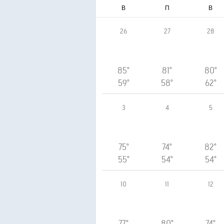
В
П
В
26
27
28
85°
81°
80°
59°
58°
62°
3
4
5
75°
74°
82°
55°
54°
54°
10
11
12
77°
80°
74°