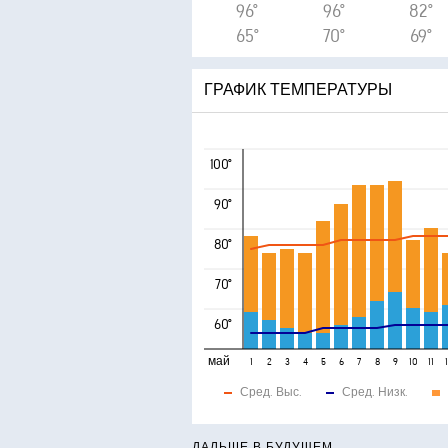
96°
96°
82°
65°
70°
69°
ГРАФИК ТЕМПЕРАТУРЫ
100°
90°
80°
70°
60°
май
1
2
3
4
5
6
7
8
9
10
11
Сред. Выс.
Сред. Низк.
ДАЛЬШЕ В БУДУЩЕМ