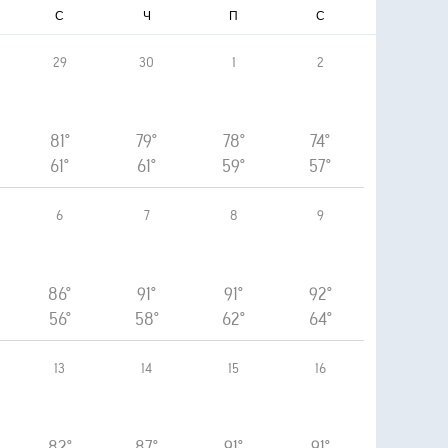
С
Ч
П
С
29
30
1
2
81°
79°
78°
74°
61°
61°
59°
57°
6
7
8
9
86°
91°
91°
92°
56°
58°
62°
64°
13
14
15
16
82°
87°
91°
91°