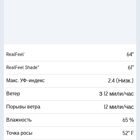
64°
RealFeel®
61°
RealFeel Shade™
2.4 (Низк.)
Макс. УФ-индекс
З 12 мили/час
Ветер
12 мили/час
Порывы ветра
65 %
Влажность
52° F
Точка росы