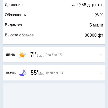
↔ 29.88 д. рт. ст.
Давление
93 %
Облачность
15 мили
Видимость
30000 фт
Высота облаков
71°
ДЕНЬ
RealFeel® 72°
Выс.
Переменная облачность
55°
72°
RealFeel®
НОЧЬ
RealFeel® 54°
Мест.
Преимущественно ясно
68°
RealFeel Shade™
54°
RealFeel®
4 (Умерен.)
Макс. УФ-индекс
0 ()
Макс. УФ-индекс
6 (Умеренно)
AccuLumen Brightness Index™