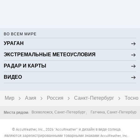
ВО ВСЕМ МИРЕ
УРАГАН
ЭКСТРЕМАЛЬНЫЕ МЕТЕОУСЛОВИЯ
РАДАР И КАРТЫ
ВИДЕО
Мир
Азия
Россия
Санкт-Петербург
Тосно
Всеволожск
,
Санкт-Петербург
Гатчина
,
Санкт-Петербург
Места рядом:
© AccuWeather, Inc., 2026 "AccuWeather" и дизайн в виде солнца
являются зарегистрированными товарными знаками AccuWeather, Inc.