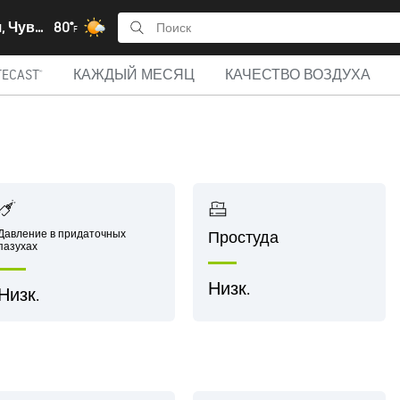
Шумерля, Чувашия
80°
F
ECAST®
КАЖДЫЙ МЕСЯЦ
КАЧЕСТВО ВОЗДУХА
Давление в придаточных
Простуда
пазухах
Низк.
Низк.