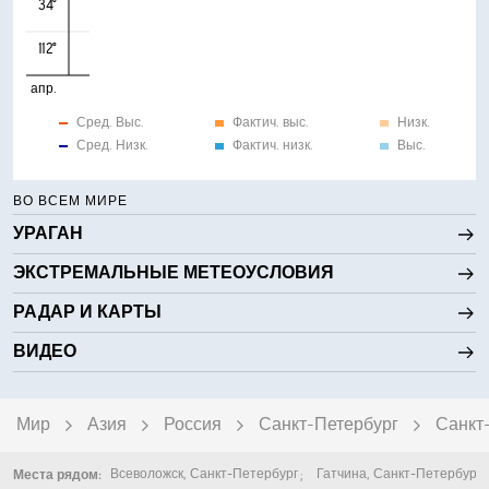
34°
112°
апр.
Сред. Выс.
Фактич. выс.
Низк.
Сред. Низк.
Фактич. низк.
Выс.
ВО ВСЕМ МИРЕ
УРАГАН
ЭКСТРЕМАЛЬНЫЕ МЕТЕОУСЛОВИЯ
РАДАР И КАРТЫ
ВИДЕО
Мир
Азия
Россия
Санкт-Петербург
Санкт
Всеволожск
,
Санкт-Петербург
Гатчина
,
Санкт-Петербург
Места рядом: