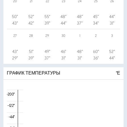
20
21
22
23
24
25
26
50°
52°
55°
48°
48°
45°
44°
43°
42°
39°
44°
37°
34°
31°
27
28
29
30
1
2
3
43°
51°
49°
46°
48°
60°
52°
29°
39°
37°
31°
31°
36°
44°
ГРАФИК ТЕМПЕРАТУРЫ
°Е
-200°
-122°
-44°