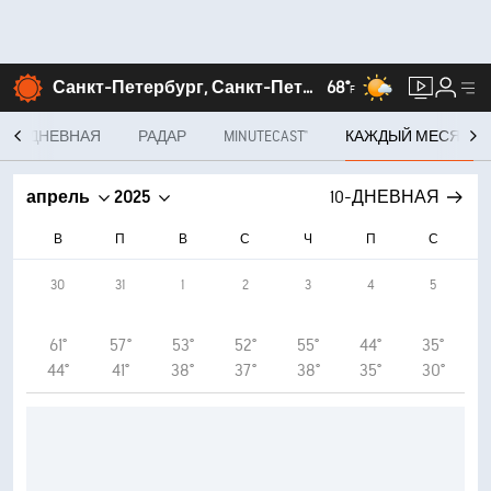
Санкт-Петербург, Санкт-Петербург
68°
F
10-ДНЕВНАЯ
РАДАР
MINUTECAST®
КАЖДЫЙ МЕСЯЦ
апрель
2025
10-ДНЕВНАЯ
В
П
В
С
Ч
П
С
30
31
1
2
3
4
5
61°
57°
53°
52°
55°
44°
35°
44°
41°
38°
37°
38°
35°
30°