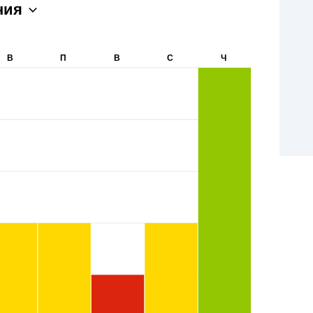
ния
В
П
В
С
Ч