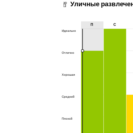
Уличные развлече
П
С
Идеально
Идеально
Отлично
Отлично
Хорошая
Хорошая
Средний
Средний
Плохой
Плохой