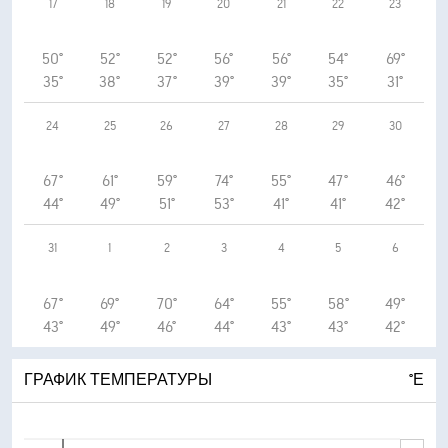
17
18
19
20
21
22
23
50°
52°
52°
56°
56°
54°
69°
35°
38°
37°
39°
39°
35°
31°
24
25
26
27
28
29
30
67°
61°
59°
74°
55°
47°
46°
44°
49°
51°
53°
41°
41°
42°
31
1
2
3
4
5
6
67°
69°
70°
64°
55°
58°
49°
43°
49°
46°
44°
43°
43°
42°
ГРАФИК ТЕМПЕРАТУРЫ
°Е