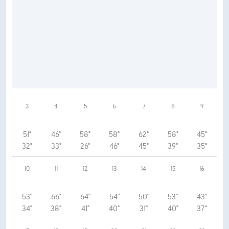
3
4
5
6
7
8
9
51°
46°
58°
58°
62°
58°
45°
32°
33°
26°
46°
45°
39°
35°
10
11
12
13
14
15
16
53°
66°
64°
54°
50°
53°
43°
34°
38°
41°
40°
31°
40°
37°