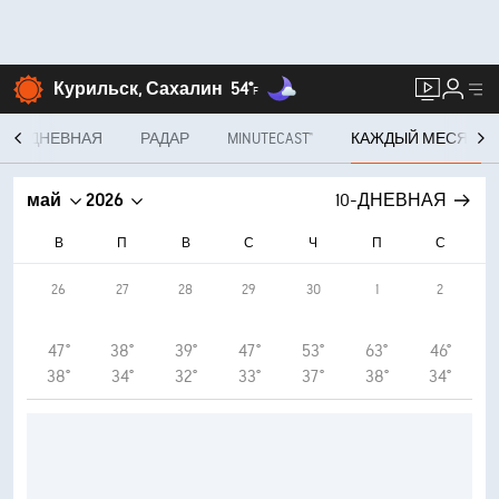
Курильск, Сахалин
54°
F
10-ДНЕВНАЯ
РАДАР
MINUTECAST®
КАЖДЫЙ МЕСЯЦ
май
2026
10-ДНЕВНАЯ
В
П
В
С
Ч
П
С
26
27
28
29
30
1
2
47°
38°
39°
47°
53°
63°
46°
38°
34°
32°
33°
37°
38°
34°