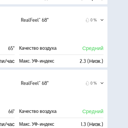
(Умеренно)
Index™
ли/час
70 %
Облачность
RealFeel® 68°
0 %
65 %
7 мили
Видимость
56° F
30000 фт
Высота облаков
65°
Средний
Качество воздуха
6
ли/час
2.3 (Низк.)
Макс. УФ-индекс
(Умеренно)
Index™
ли/час
76 %
Облачность
RealFeel® 68°
0 %
65 %
7 мили
Видимость
56° F
30000 фт
Высота облаков
66°
Средний
Качество воздуха
5
ли/час
1.3 (Низк.)
Макс. УФ-индекс