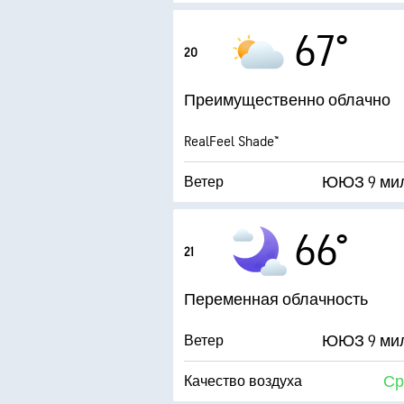
21 ми
Порывы
67°
20
Влажность
Преимущественно облачно
Точка росы
RealFeel Shade™
0 (
ЮЮЗ 9 ми
Ветер
21 ми
Порывы
66°
21
Влажность
Переменная облачность
Точка росы
ЮЮЗ 9 ми
Ветер
0 (
Ср
Качество воздуха