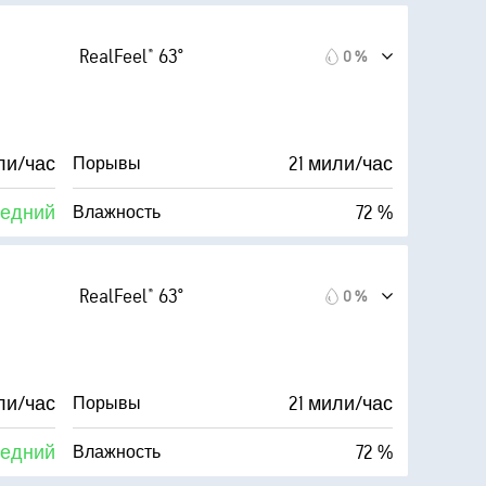
Облачность
57° F
6 мили
Видимость
RealFeel® 63°
0 %
Темно)
30000 фт
Высота облаков
71 %
ли/час
21 мили/час
Порывы
едний
72 %
Влажность
Облачность
57° F
6 мили
Видимость
RealFeel® 63°
0 %
Темно)
30000 фт
Высота облаков
65 %
ли/час
21 мили/час
Порывы
едний
72 %
Влажность
Облачность