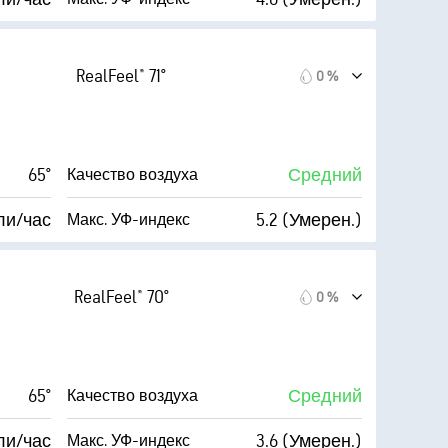
(Умеренно)
Index™
ли/час
76 %
Облачность
RealFeel® 71°
0 %
62 %
7 мили
Видимость
54° F
19300 фт
Высота облаков
65°
Средний
Качество воздуха
5
ли/час
5.2 (Умерен.)
Макс. УФ-индекс
(Умеренно)
Index™
ли/час
64 %
Облачность
RealFeel® 70°
0 %
64 %
7 мили
Видимость
55° F
30000 фт
Высота облаков
65°
Средний
Качество воздуха
6
ли/час
3.6 (Умерен.)
Макс. УФ-индекс