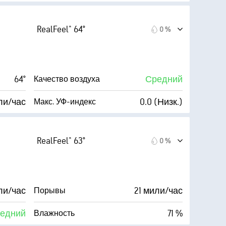
AccuLumen Brightness Index™
ли/час
79 %
Облачность
RealFeel® 64°
0 %
68 %
7 мили
Видимость
56° F
30000 фт
Высота облаков
64°
Средний
Качество воздуха
Темно)
ли/час
0.0 (Низк.)
Макс. УФ-индекс
AccuLumen Brightness Index™
ли/час
77 %
Облачность
RealFeel® 63°
0 %
70 %
7 мили
Видимость
56° F
30000 фт
Высота облаков
ли/час
21 мили/час
Порывы
Темно)
едний
71 %
Влажность