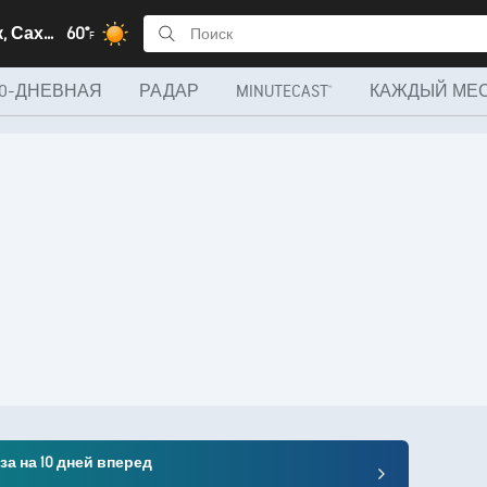
Курильск, Сахалин
60°
F
10-ДНЕВНАЯ
РАДАР
MINUTECAST®
КАЖДЫЙ МЕ
а на 10 дней вперед