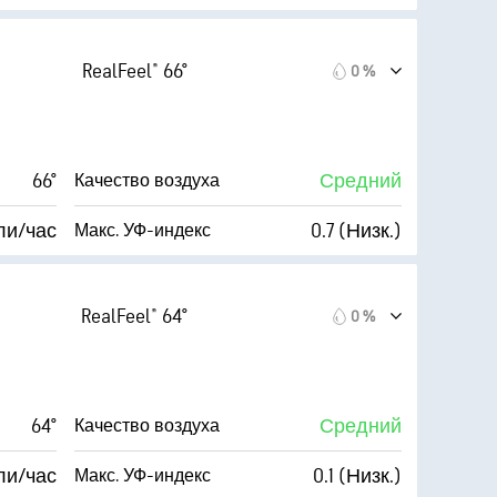
AccuLumen Brightness Index™
ли/час
82 %
Облачность
RealFeel® 66°
0 %
63 %
7 мили
Видимость
56° F
30000 фт
Высота облаков
66°
Средний
Качество воздуха
Тускло)
ли/час
0.7 (Низк.)
Макс. УФ-индекс
AccuLumen Brightness Index™
ли/час
80 %
Облачность
RealFeel® 64°
0 %
66 %
7 мили
Видимость
56° F
30000 фт
Высота облаков
64°
Средний
Качество воздуха
Тускло)
ли/час
0.1 (Низк.)
Макс. УФ-индекс