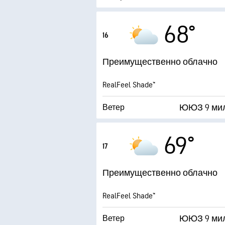
21 ми
Порывы
68°
16
Влажность
Преимущественно облачно
Точка росы
RealFeel Shade™
AccuLumen Brightness
ЮЮЗ 9 ми
Ветер
21 ми
Порывы
69°
17
Влажность
Преимущественно облачно
Точка росы
RealFeel Shade™
AccuLumen Brightness
ЮЮЗ 9 ми
Ветер