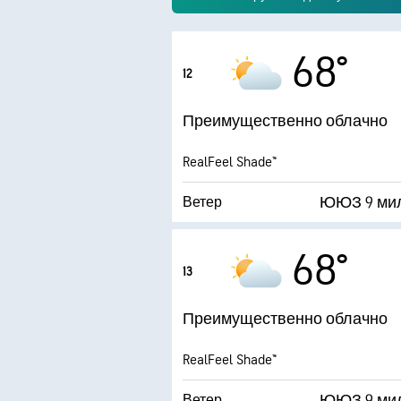
68°
12
Преимущественно облачно
RealFeel Shade™
ЮЮЗ 9 ми
Ветер
22 ми
Порывы
68°
13
Влажность
Преимущественно облачно
Точка росы
RealFeel Shade™
3 (
ЮЮЗ 9 ми
Ветер