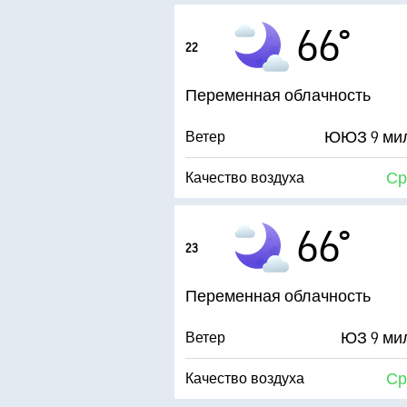
Точка росы
66°
22
0 (
AccuLumen Brightness Index™
Переменная облачность
ЮЮЗ 9 ми
Ветер
Ср
Качество воздуха
Точка росы
66°
23
0 (
AccuLumen Brightness Index™
Переменная облачность
ЮЗ 9 ми
Ветер
Ср
Качество воздуха