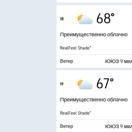
20 ми
Порывы
68°
18
Влажность
Преимущественно облачно
Точка росы
RealFeel Shade™
4 (
ЮЮЗ 9 ми
Ветер
20 ми
Порывы
67°
19
Влажность
Преимущественно облачно
Точка росы
RealFeel Shade™
3 (
ЮЮЗ 9 ми
Ветер