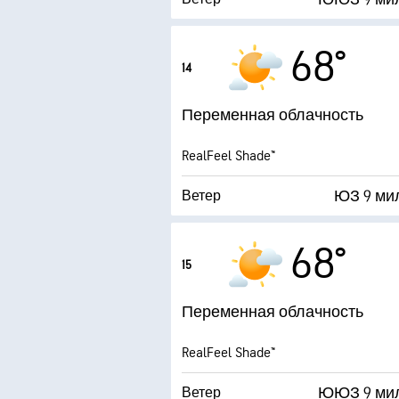
22 ми
Порывы
68°
14
Влажность
Переменная облачность
Точка росы
RealFeel Shade™
AccuLumen Brightness
ЮЗ 9 ми
Ветер
22 ми
Порывы
68°
15
Влажность
Переменная облачность
Точка росы
RealFeel Shade™
AccuLumen Brightness
ЮЮЗ 9 ми
Ветер