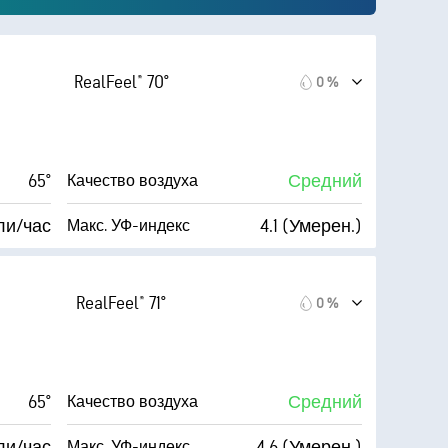
RealFeel® 70°
0 %
65°
Средний
Качество воздуха
ли/час
4.1 (Умерен.)
Макс. УФ-индекс
AccuLumen Brightness Index™
ли/час
87 %
Облачность
RealFeel® 71°
0 %
59 %
6 мили
Видимость
53° F
19300 фт
Высота облаков
65°
Средний
Качество воздуха
Тускло)
ли/час
4.6 (Умерен.)
Макс. УФ-индекс