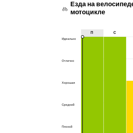
Езда на велосипед
мотоцикле
П
С
Идеально
Идеально
Отлично
Отлично
Хорошая
Хорошая
Средний
Средний
Плохой
Плохой