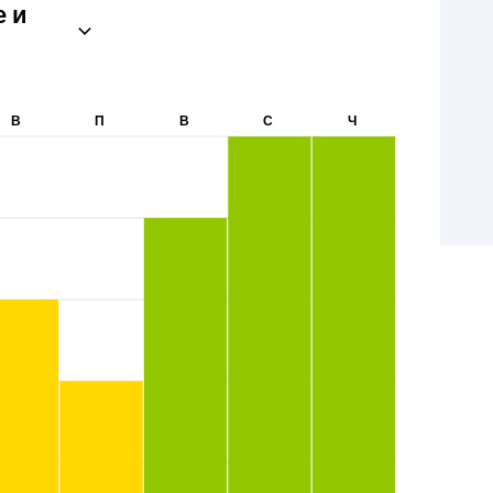
е и
В
П
В
С
Ч