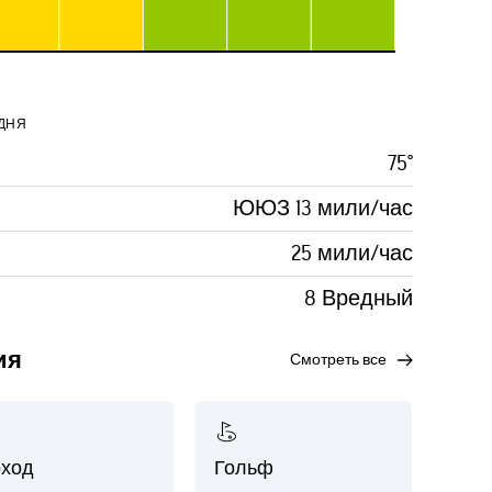
ДНЯ
75°
ЮЮЗ 13 мили/час
25 мили/час
8 Вредный
ия
смотреть все
ход
Гольф
Рыб