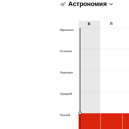
Астрономия
В
П
Идеально
Идеально
Отлично
Отлично
Хорошая
Хорошая
Средний
Средний
Плохой
Плохой