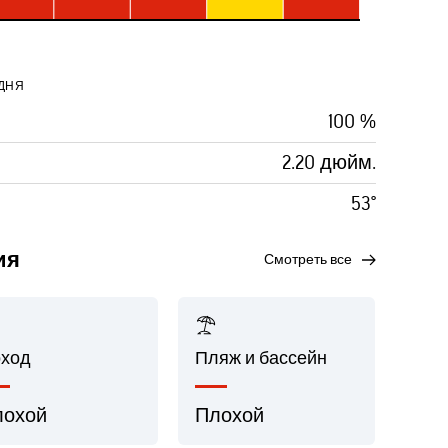
ДНЯ
100 %
2.20 дюйм.
53°
ия
смотреть все
ход
Пляж и бассейн
лохой
Плохой