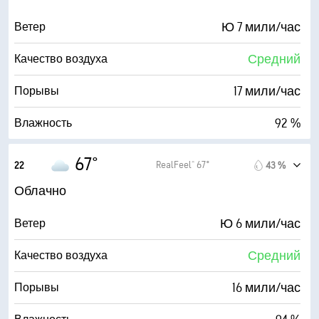
66° F
Точка росы
Ю 7 мили/час
Ветер
0 (Темно)
AccuLumen Brightness Index™
Средний
Качество воздуха
99 %
Облачность
17 мили/час
Порывы
0.02 дюйм.
Дождь
92 %
Влажность
6 мили
Видимость
66° F
Точка росы
67°
RealFeel® 67°
22
43 %
1600 фт
Высота облаков
0 (Темно)
AccuLumen Brightness Index™
Облачно
98 %
Облачность
Ю 6 мили/час
Ветер
7 мили
Видимость
Средний
Качество воздуха
1600 фт
Высота облаков
16 мили/час
Порывы