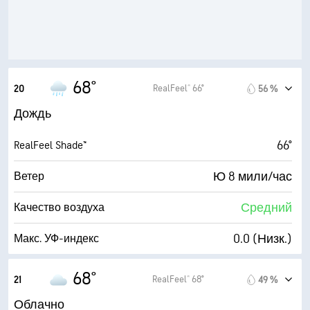
98 %
Облачность
0.01 дюйм.
Дождь
7 мили
Видимость
68°
RealFeel® 66°
20
56 %
1600 фт
Высота облаков
Дождь
66°
RealFeel Shade™
Ю 8 мили/час
Ветер
Средний
Качество воздуха
0.0 (Низк.)
Макс. УФ-индекс
18 мили/час
Порывы
68°
RealFeel® 68°
21
49 %
95 %
Влажность
Облачно