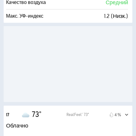
Средний
Качество воздуха
1.2 (Низк.)
Макс. УФ-индекс
18 мили/час
Порывы
81 %
Влажность
68° F
Точка росы
5 (Умеренно)
AccuLumen Brightness Index™
78 %
Облачность
7 мили
Видимость
5600 фт
Высота облаков
73°
RealFeel® 73°
17
4 %
Облачно