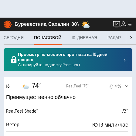
Буревестник, Сахалин
80°
F
СЕГОДНЯ
ПОЧАСОВОЙ
10-ДНЕВНАЯ
РАДАР
MI
Просмотр почасового прогноза на 10 дней
вперед
Активируйте подписку Premium+
74°
RealFeel® 75°
16
4 %
Преимущественно облачно
73°
RealFeel Shade™
Ю 13 мили/час
Ветер