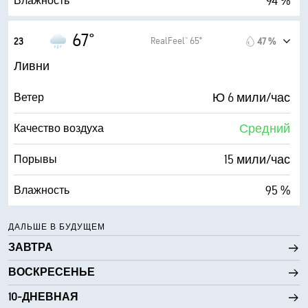
94 %
Влажность
66° F
Точка росы
67°
RealFeel® 65°
23
47 %
0 (Темно)
AccuLumen Brightness Index™
Ливни
98 %
Облачность
Ю 6 мили/час
Ветер
7 мили
Видимость
Средний
Качество воздуха
1600 фт
Высота облаков
15 мили/час
Порывы
95 %
Влажность
65° F
Точка росы
ДАЛЬШЕ В БУДУЩЕМ
ЗАВТРА
0 (Темно)
AccuLumen Brightness Index™
ВОСКРЕСЕНЬЕ
98 %
Облачность
10-ДНЕВНАЯ