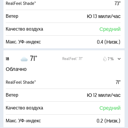
73°
RealFeel Shade™
Ю 13 мили/час
Ветер
Средний
Качество воздуха
0.4 (Низк.)
Макс. УФ-индекс
18 мили/час
Порывы
71°
RealFeel® 71°
18
7 %
83 %
Влажность
Облачно
68° F
Точка росы
71°
RealFeel Shade™
1 (Темно)
AccuLumen Brightness Index™
Ю 12 мили/час
Ветер
98 %
Облачность
Средний
Качество воздуха
7 мили
Видимость
0.2 (Низк.)
Макс. УФ-индекс