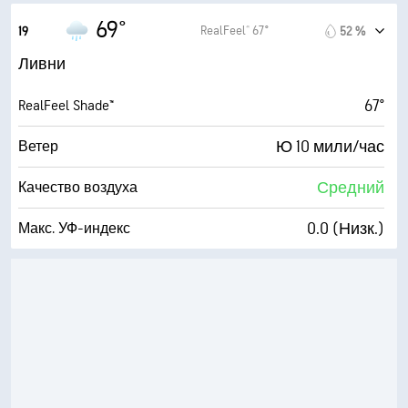
1600 фт
Высота облаков
18 мили/час
Порывы
69°
RealFeel® 67°
19
52 %
88 %
Влажность
Ливни
68° F
Точка росы
67°
RealFeel Shade™
1 (Темно)
AccuLumen Brightness Index™
Ю 10 мили/час
Ветер
98 %
Облачность
Средний
Качество воздуха
7 мили
Видимость
0.0 (Низк.)
Макс. УФ-индекс
1600 фт
Высота облаков
18 мили/час
Порывы
93 %
Влажность
67° F
Точка росы
0 (Темно)
AccuLumen Brightness Index™