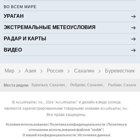
0.01 дюйм.
Дождь
ВО ВСЕМ МИРЕ
УРАГАН
7 мили
Видимость
ЭКСТРЕМАЛЬНЫЕ МЕТЕОУСЛОВИЯ
1600 фт
Высота облаков
РАДАР И КАРТЫ
ВИДЕО
Мир
Азия
Россия
Сахалин
Буревестник
Курильск
,
Сахалин
Рейдово
,
Сахалин
Рыбаки
,
Сахалин
Места рядом:
© AccuWeather, Inc., 2026 "AccuWeather" и дизайн в виде солнца
являются зарегистрированными товарными знаками AccuWeather, Inc.
Все права защищены.
Условия использования
|
Политика конфиденциальности
|
Политика в
отношении использования файлов "cookie"
|
О вашей конфиденциальности
|
Источники данных