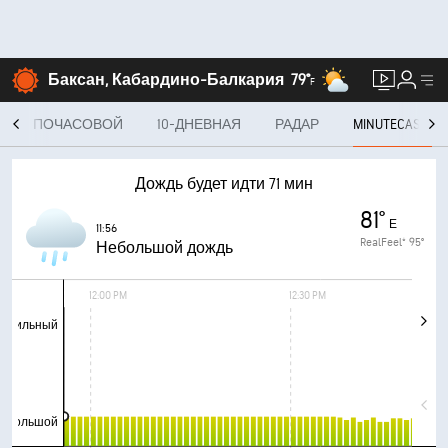
Баксан, Кабардино-Балкария
79°
F
ПОЧАСОВОЙ
10-ДНЕВНАЯ
РАДАР
MINUTECAST®
Дождь будет идти 71 мин
81°
Е
11:56
RealFeel®
95°
Небольшой дождь
12:00 PM
12:30 PM
Сильный
ебольшой