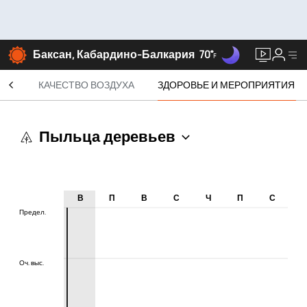
Баксан, Кабардино-Балкария
70°
F
СЯЦ
КАЧЕСТВО ВОЗДУХА
ЗДОРОВЬЕ И МЕРОПРИЯТИЯ
Пыльца деревьев
В
П
В
С
Ч
П
С
Предел.
Предел.
Оч. выс.
Оч. выс.