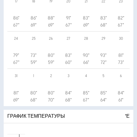
17
18
19
20
21
22
23
86°
86°
88°
91°
83°
83°
82°
67°
69°
69°
67°
69°
68°
67°
24
25
26
27
28
29
30
79°
73°
80°
83°
90°
93°
81°
67°
59°
59°
60°
66°
72°
73°
31
1
2
3
4
5
6
81°
80°
80°
84°
85°
85°
84°
69°
68°
70°
68°
67°
64°
61°
ГРАФИК ТЕМПЕРАТУРЫ
°Е