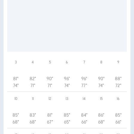
3
4
5
6
7
8
9
81°
82°
90°
96°
96°
90°
88°
74°
71°
71°
74°
77°
74°
72°
10
11
12
13
14
15
16
85°
83°
81°
85°
84°
86°
85°
68°
68°
67°
65°
66°
68°
66°