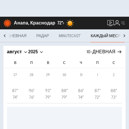
Анапа, Краснодар
72°
F
10-ДНЕВНАЯ
РАДАР
MINUTECAST®
КАЖДЫЙ МЕСЯЦ
август
2025
10-ДНЕВНАЯ
В
П
В
С
Ч
П
С
27
28
29
30
31
1
2
87°
96°
93°
88°
86°
87°
88°
74°
76°
79°
79°
74°
72°
73°