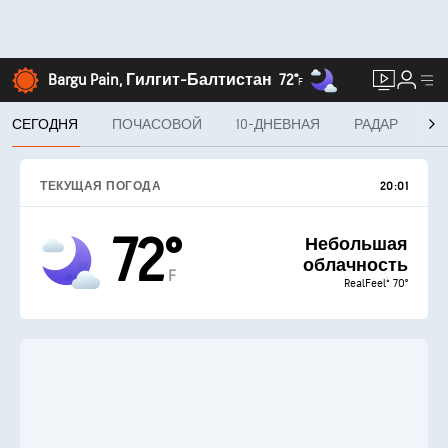
Bargu Pain, Гилгит-Балтистан
72°
F
СЕГОДНЯ
ПОЧАСОВОЙ
10-ДНЕВНАЯ
РАДАР
MI
ТЕКУЩАЯ ПОГОДА
20:01
72°
Небольшая
облачность
F
RealFeel® 70°