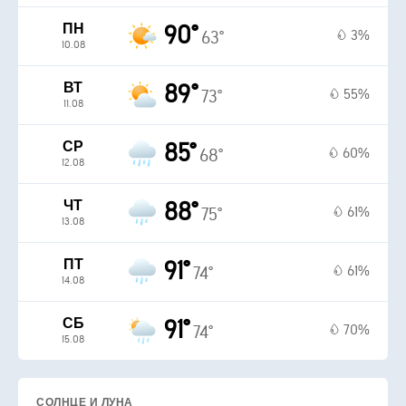
ПН
90°
3%
63°
10.08
ВТ
89°
55%
73°
11.08
СР
85°
60%
68°
12.08
ЧТ
88°
61%
75°
13.08
ПТ
91°
61%
74°
14.08
СБ
91°
70%
74°
15.08
СОЛНЦЕ И ЛУНА