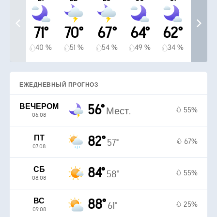
71°
70°
67°
64°
62°
40 %
51 %
54 %
49 %
34 %
ЕЖЕДНЕВНЫЙ ПРОГНОЗ
ВЕЧЕРОМ
56°
55%
Мест.
06.08
ПТ
82°
67%
57°
07.08
СБ
84°
55%
58°
08.08
ВС
88°
25%
61°
09.08