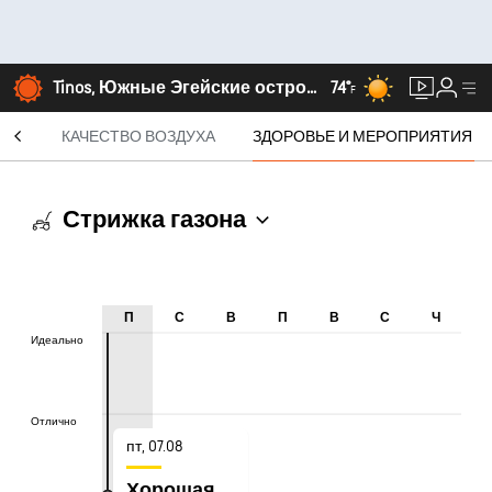
Tinos, Южные Эгейские острова
74°
F
СЯЦ
КАЧЕСТВО ВОЗДУХА
ЗДОРОВЬЕ И МЕРОПРИЯТИЯ
Стрижка газона
П
С
В
П
В
С
Ч
Идеально
Идеально
Отлично
Отлично
пт, 07.08
Хорошая