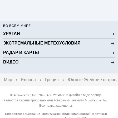
ВО ВСЕМ МИРЕ
УРАГАН
ЭКСТРЕМАЛЬНЫЕ МЕТЕОУСЛОВИЯ
РАДАР И КАРТЫ
ВИДЕО
Мир
Европа
Греция
Южные Эгейские остров
© AccuWeather, Inc., 2026 "AccuWeather" и дизайн в виде солнца
являются зарегистрированными товарными знаками AccuWeather, Inc.
Все права защищены.
Условия использования
|
Политика конфиденциальности
|
Политика в