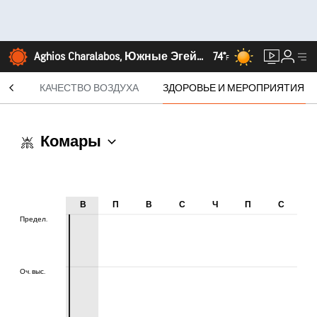
Aghios Charalabos, Южные Эгейские острова
74°
F
СЯЦ
КАЧЕСТВО ВОЗДУХА
ЗДОРОВЬЕ И МЕРОПРИЯТИЯ
Комары
В
П
В
С
Ч
П
С
Предел.
Предел.
Оч. выс.
Оч. выс.