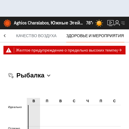
Aghios Charalabos, Южные Эгейские острова
78°
F
СЯЦ
КАЧЕСТВО ВОЗДУХА
ЗДОРОВЬЕ И МЕРОПРИЯТИЯ
Желтое предупреждение о предельно высоких температур
Рыбалка
В
П
В
С
Ч
П
С
Идеально
Идеально
Отлично
Отлично