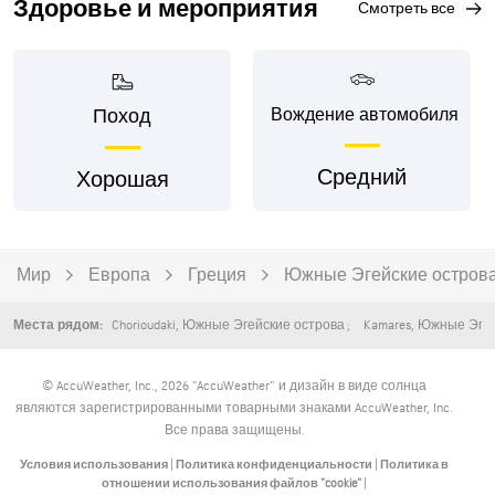
Здоровье и мероприятия
смотреть все
Поход
Вождение автомобиля
Средний
Хорошая
Мир
Европа
Греция
Южные Эгейские остров
Chorioudaki
,
Южные Эгейские острова
Kamares
,
Южные Эгей
Места рядом:
© AccuWeather, Inc., 2026 "AccuWeather" и дизайн в виде солнца
являются зарегистрированными товарными знаками AccuWeather, Inc.
Все права защищены.
Условия использования
|
Политика конфиденциальности
|
Политика в
отношении использования файлов "cookie"
|