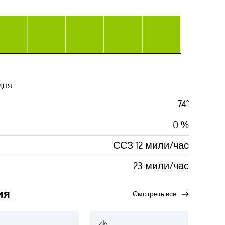
ДНЯ
74°
0 %
ССЗ 12 мили/час
23 мили/час
ия
смотреть все