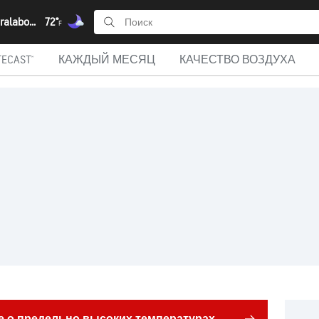
Aghios Charalabos, Южные Эгейские острова
72°
F
ECAST®
КАЖДЫЙ МЕСЯЦ
КАЧЕСТВО ВОЗДУХА