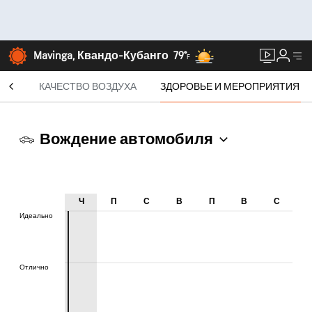
Mavinga, Квандо-Кубанго
79°
F
СЯЦ
КАЧЕСТВО ВОЗДУХА
ЗДОРОВЬЕ И МЕРОПРИЯТИЯ
Вождение автомобиля
Ч
П
С
В
П
В
С
Идеально
Идеально
Отлично
Отлично