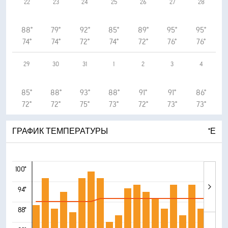
22
23
24
25
26
27
28
88°
79°
92°
85°
89°
95°
95°
74°
74°
72°
74°
72°
76°
76°
29
30
31
1
2
3
4
85°
88°
93°
88°
91°
91°
86°
72°
72°
75°
73°
72°
73°
73°
ГРАФИК ТЕМПЕРАТУРЫ
°Е
100°
94°
88°