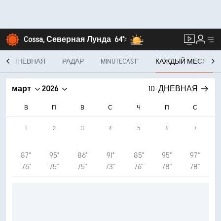
Cossa, Северная Лунда
64°
F
10-ДНЕВНАЯ
РАДАР
MINUTECAST®
КАЖДЫЙ МЕСЯЦ
март
2026
10-ДНЕВНАЯ
В
П
В
С
Ч
П
С
1
2
3
4
5
6
7
87°
95°
86°
91°
85°
95°
97°
76°
75°
75°
73°
76°
78°
78°