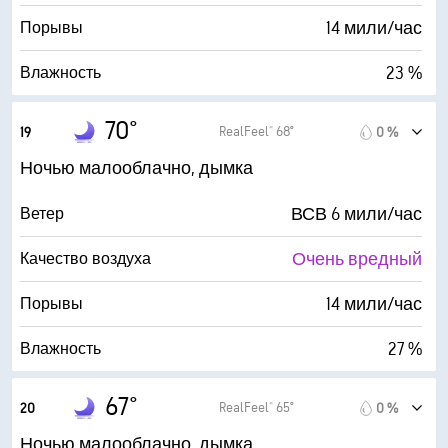
0 %
Облачность
14 мили/час
Порывы
6 мили
Видимость
23 %
Влажность
30000 фт
Высота облаков
34° F
Точка росы
70°
RealFeel® 68°
19
0 %
0 (Темно)
AccuLumen Brightness Index™
Ночью малооблачно, дымка
0 %
Облачность
ВСВ 6 мили/час
Ветер
6 мили
Видимость
Очень вредный
Качество воздуха
30000 фт
Высота облаков
14 мили/час
Порывы
27 %
Влажность
35° F
Точка росы
67°
RealFeel® 65°
20
0 %
0 (Темно)
AccuLumen Brightness Index™
Ночью малооблачно, дымка