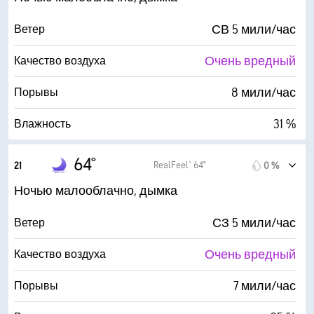
0 %
Облачность
СВ 5 мили/час
Ветер
6 мили
Видимость
Очень вредный
Качество воздуха
30000 фт
Высота облаков
8 мили/час
Порывы
31 %
Влажность
35° F
Точка росы
64°
RealFeel® 64°
21
0 %
0 (Темно)
AccuLumen Brightness Index™
Ночью малооблачно, дымка
0 %
Облачность
СЗ 5 мили/час
Ветер
6 мили
Видимость
Очень вредный
Качество воздуха
30000 фт
Высота облаков
7 мили/час
Порывы