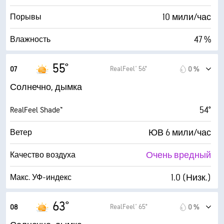
30000 фт
Высота облаков
10 мили/час
Порывы
47 %
Влажность
31° F
Точка росы
55°
RealFeel® 56°
07
0 %
0 (Темно)
AccuLumen Brightness Index™
Солнечно, дымка
0 %
Облачность
54°
RealFeel Shade™
7 мили
Видимость
ЮВ 6 мили/час
Ветер
30000 фт
Высота облаков
Очень вредный
Качество воздуха
1.0 (Низк.)
Макс. УФ-индекс
10 мили/час
Порывы
63°
RealFeel® 65°
08
0 %
40 %
Влажность