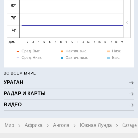
82°
78°
74°
дек.
1
2
3
4
5
6
7
8
9
10
11
12
13
14
15
16
17
18
19
20
21
Сред. Выс.
Фактич. выс.
Низк.
Сред. Низк.
Фактич. низк.
Выс.
ВО ВСЕМ МИРЕ
УРАГАН
РАДАР И КАРТЫ
ВИДЕО
Мир
Африка
Ангола
Южная Лунда
Cazage