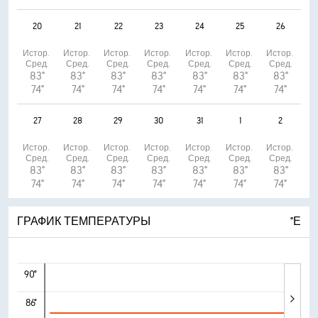
20
21
22
23
24
25
26
Истор. 
Истор. 
Истор. 
Истор. 
Истор. 
Истор. 
Истор. 
Сред.
Сред.
Сред.
Сред.
Сред.
Сред.
Сред.
83°
83°
83°
83°
83°
83°
83°
74°
74°
74°
74°
74°
74°
74°
27
28
29
30
31
1
2
Истор. 
Истор. 
Истор. 
Истор. 
Истор. 
Истор. 
Истор. 
Сред.
Сред.
Сред.
Сред.
Сред.
Сред.
Сред.
83°
83°
83°
83°
83°
83°
83°
74°
74°
74°
74°
74°
74°
74°
ГРАФИК ТЕМПЕРАТУРЫ
°Е
90°
86°