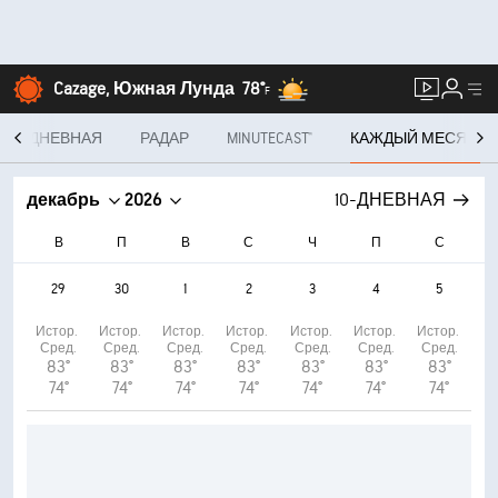
Cazage, Южная Лунда
78°
F
10-ДНЕВНАЯ
РАДАР
MINUTECAST®
КАЖДЫЙ МЕСЯЦ
декабрь
2026
10-ДНЕВНАЯ
В
П
В
С
Ч
П
С
29
30
1
2
3
4
5
Истор. 
Истор. 
Истор. 
Истор. 
Истор. 
Истор. 
Истор. 
Сред.
Сред.
Сред.
Сред.
Сред.
Сред.
Сред.
83°
83°
83°
83°
83°
83°
83°
74°
74°
74°
74°
74°
74°
74°